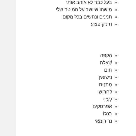
בעל כבר לא אוהב אותי
מישהו שיושב על המיטה שלי
תנינים ונחשים בכל מקום
תינוק פצוע
הקפה
שְׁאֵלָה
חוֹם
נישואין
מָתנַיִם
לחרוש
לְעַיֵף
אפרסקים
בַּנג'וֹ
נר רומאי