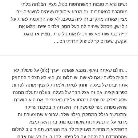
נשים נראות טובות המשתתפות בנול, מציין הצלחה בלתי
מוסמכת למאוהבות. זה מנבא עיסוקים נעימים לנשואים. זה
מציין שאתה מתקרב זה לזה בטעם. לאישה החולמת לארוג על
נול ישן, מסמל שיהיה לה בעל חסכן וילדים יפים ימלאו את
חייה בבקשות מאושרות. לראות נול סרק, מציין
אדם
גס
ועקשן, שיגרום לך לטיפול חרדתי רב….
…חולם שאתה ניאוף, מנבא שאתה ייערך {sic} על פעולה לא
חוקית כלשהי. אם לאישה יש חלום זה, היא לא תצליח להחזיק
את חיבתו של בעלה, ותתן למזגה ולמרות להציף אותה לפחות
בפרובוקציה. אם זה אצל חבר של בעלה, בעלה יתעלם ממנה
שלא בצדק. זכויותיה נרמסו על ידו באכזריות. אם היא חושבת
שהיא מפתה נער למעשה זה, היא תהיה בסכנת עריקה
והתגרשה בגלל המסקרן הגלוי שלה. עבור אישה צעירה זה
מרמז על התנשקות ותשוקות נמוכות, בהן היא תמצא
הרפתקאות מוזרות מעניקות לה את הנאתה. תמיד טוב לחלום
שהתמודדת בהצלחה עם כל פיתוי. להניב, זה רע. אם
אדם