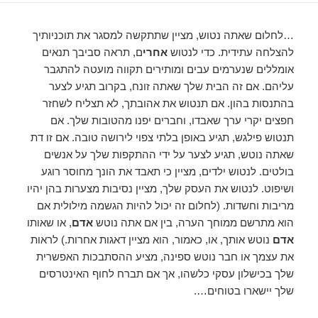
…לחלום שאתה נטוש, מציין שתתקשה למסגר את תוכניותיך
להצלחה עתידית. כדי לנטוש
אחרי
ם, תראה סביבך תנאים
אומללים שנערמים עבים ומותירים תקווה מועטה להתגבר
עליהם. אם זה הבית שלך שאתה זונח, בקרוב תגיע לצער
בהתנסות בהון. אם תנטוש את אהובתך, לא תצליח לשחזר
חפצים יקרי ערך שאבדו, וחברים יפנו מהטובות שלך. אם
תנטוש פילגש, תגיע באופן בלתי צפוי לירושה טובה. אם זו דת
שאתה נוטש, תגיע לצער על ידי ההתקפות שלך על אנשים
בולטים. לנטוש ילדים, מציין כי תאבד את הונך מחוסר רוגע
ושיפוט. לנטוש את העסק שלך, מציין נסיבות מצערות בהן יהיו
מריבות וחשדות. (לחלום זה יכול להיות הגשמה מילולית אם
הוא מתרשם ממוחך הערה, בין אם אתה נוטש
אדם
, או שאותו
אדם
נוטש אותך, או, כאמור, הוא מציין דאגות אחרות.) לראות
את עצמך או חבר נוטש ספינה, מציע ההסתבכות האפשרית
שלך בכישלון עסקי כלשהו, ​​אך אם תברח לחוף האינטרסים
שלך יישארו בטוחים….