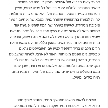
להעריץ את הלבוש של
אחרי
ם, מציין כי יהיה לה פחדים
קנאים מחבריה. לחלום על אובדן של כל פריט לבוש, מציין
הפרעות בענייני העסק והאהבה שלך. לאישה צעירה שחולמת
להיות לבושה בתחפושת שחורה גזית, מנבא שהיא תעבור צער
ואכזבה מטרידה. לאישה צעירה שחולמת שהיא פוגשת עוד
לבושה בשמלה ארגמנית עם צעיף אבל קרפ על פניה, מנבאת
שהיא תחרוג מכך שהיא כמעט לא רואה אותה כשווה, ואכזבה
מרה תחמם אותה כנגד נשים באופן כללי. החולם שמפרש את
חלום הלבוש צריך להקפיד לציין אם האובייקטים נראים
טבעיים. אם הפנים מעוותות והאור לא ארצי, למרות שהצבעים
בהירים, היזהר | הפלה של תוכנית ראויה כלשהי תגרום לך
נזק. ישנם מעט חלומות בהם אלמנט הרוע רוצה, שכן ישנם
מעט מפעלים בחיים ערים שמרכיבם של המקרה נמנע מהם.
ראה בגדים ומעיל….
…חולמת לראות מישהו מאנשיך מתים, מזהיר אותך מפני
פירוק או צער. אכזבות תמיד עוקבות אחר חלומות מסוג זה.