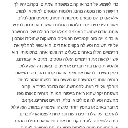
כדי לשמוע על חבר או קרוב משפחה שמתים, בקרוב יהיו לך
חדשות רעות מכמה מהם. חלומות הנוגעים למוות או למות,
אלא אם כן הם נובעים מסיבות רוחניות, מטעים ומבלבלים
מאוד בעיני טירונים בחלומות החלום כאשר הוא מנסה לפרש
אותם.
אדם
שחושב בעוצמה ממלא את ההילה שלו במחשבה
או בדימויים סובייקטיביים הפעילים בתשוקות שהולידו אותם |
על ידי חשיבה ופעולה בקווים
אחרי
ם, הוא עשוי להחליף את
הדימויים הללו באחרים בעלי צורה ואופי אחר. בחלומותיו הוא
עשוי לראות את הדימויים האלה גוססים, מתים או קבורתם,
ולהטעות בהם בידי חברים או אויבים. באופן זה הוא עלול,
בזמן השינה, לראות את עצמו או את קרובו מת, כשבמציאות
הזהירו אותו כי מחשבה או מעשה טוב כלשהו אמור להיות
מוחלף על ידי רעה. להמחשה: אם מדובר בידיד או קרוב
משפחה יקר שהוא רואה בייסורי המוות, מזהירים אותו מפני
מחשבה ופעולה פסולים או בלתי ראויים
אחרי
ם, אך אם
מדובר באויב או בחפץ דוחה כלשהו שמפורק במוות, הוא עלול
להתגבר על שלו דרכים רעות וכך לתת לעצמו או לחברים
סיבה לשמחה. לעתים קרובות את סופו או את תחילת המתח
או הניסיונות חוזים חלומות מסוג זה. הם מופיעים לעתים