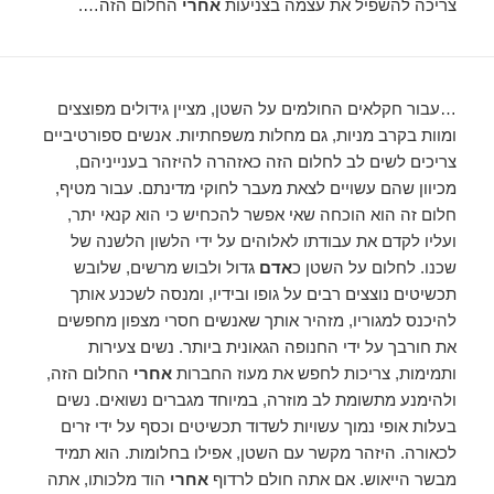
צריכה להשפיל את עצמה בצניעות
אחרי
החלום הזה….
…עבור חקלאים החולמים על השטן, מציין גידולים מפוצצים
ומוות בקרב מניות, גם מחלות משפחתיות. אנשים ספורטיביים
צריכים לשים לב לחלום הזה כאזהרה להיזהר בענייניהם,
מכיוון שהם עשויים לצאת מעבר לחוקי מדינתם. עבור מטיף,
חלום זה הוא הוכחה שאי אפשר להכחיש כי הוא קנאי יתר,
ועליו לקדם את עבודתו לאלוהים על ידי הלשון הלשנה של
שכנו. לחלום על השטן כ
אדם
גדול ולבוש מרשים, שלובש
תכשיטים נוצצים רבים על גופו ובידיו, ומנסה לשכנע אותך
להיכנס למגוריו, מזהיר אותך שאנשים חסרי מצפון מחפשים
את חורבך על ידי החנופה הגאונית ביותר. נשים צעירות
ותמימות, צריכות לחפש את מעוז החברות
אחרי
החלום הזה,
ולהימנע מתשומת לב מוזרה, במיוחד מגברים נשואים. נשים
בעלות אופי נמוך עשויות לשדוד תכשיטים וכסף על ידי זרים
לכאורה. היזהר מקשר עם השטן, אפילו בחלומות. הוא תמיד
מבשר הייאוש. אם אתה חולם לרדוף
אחרי
הוד מלכותו, אתה