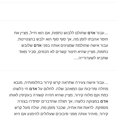
…עבור
אדם
שחולם ללבוש כתפות, אם הוא חייל, מציין את
חוסר אהבתו לזמן מה, אך סוף סוף הוא ילבש בהצטיינות.
עבור אישה שחולמת שמציגים אותה בפני
אדם
שלובש
כתפות, מציין שהיא תיצור קשרים לא חכמים, סביר מאוד
שתביא לשערורייה….
…עבור אישה צעירה שתראה קרש קירור בחלומותיה, מנבא
מחלה ומריבות עם המאהב שלה. לחלום על
אדם
חי כלשהו
כמת וקם מלוח קירור, מציין שהיא תהיה קשורה בעקיפין לאותו
אדם
במצוקה כלשהי, אך תגלה שהדברים יסתדרו בצורה
מספקת. לראות את אחיה, שכבר מזמן מת, עולה מעל קרש
קירור, מזהיר אותה מפני סיבוכים שעלולים להימנע אם היא