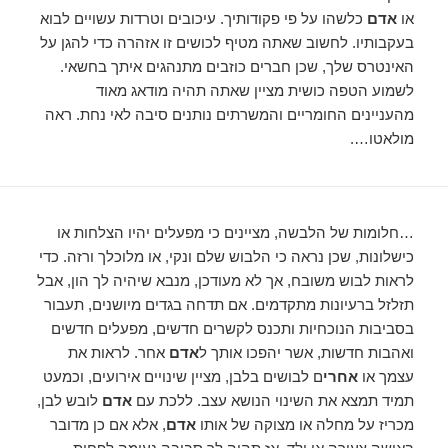
או
אדם
כלשהו על פי פקודותיך. עיכובים וטרדות עשויים לבוא
בעקבותיו. לחשוב שאתה מטיף לכושים זו אזהרה כדי להגן על
האינטרס שלך, שכן חברים כוזבים מתנהגים איתך בחשאי.
לשמוע הטפה כושית מציין שאתה תהיה מודאג מאוד
מהעניינים החומריים והמשרתים נותנים סיבה לאי נחת. ראה
מולאטו….
…חלומות של הלבשה, מציינים כי מפעלים יהיו הצלחות או
כישלונות, שכן נראה כי הלבוש שלם ונקי, או מלוכלך ורזה. כדי
לראות לבוש משובח, אך לא מעודכן, מנבא שיהיה לך הון, אבל
תזלזל ברעיונות מתקדמים. אם תדחה בגדים מיושנים, תעבור
בסביבות הנוכחיות ותכנס לקשרים חדשים, מפעלים חדשים
ואהבות חדשות, אשר יהפכו אותך ל
אדם
אחר. לראות את
עצמך או
אחרי
ם לבושים בלבן, מציין שינויים אירועים, וכמעט
תמיד תמצא את השינוי הנושא עצב. ללכת עם
אדם
לובש לבן,
מכריז על מחלה או מצוקה של אותו
אדם
, אלא אם כן מדובר