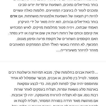
בוחר באידיאלים נמוכים, השפעות ערפדיות יזרעו סביבו
ומוכנים לעזור לו בעיצוביו המזוויעים. חלומות כאלה עשויים
להיות רק תוצאה של השפעות אלמנטיות מושחתות. אם
אדם
בוחר באידיאלים גבוהים, הוא יהיה מואר על ידי העיקרון
האמתי שבתוכו, ויהיה פטור מחלומות מזיקים. לאיש המכחיש
את קיומם וכוחם של רוחות רעות אין שום ארקנה או ידע נסתר.
האם הקוסמים השחורים של תקופת פרעה וסימון מגנוס,
המכשף, לא התחרו באנשי האל? חולם הממתקים המאוהבים
מוזהר להיזהר משערורייה….
…לראות אבנים בחלומות שלך, מנבא תמיהות וכישלונות רבים
מספור. לטייל בין סלעים, או אבנים, מבשר שמסלול לא אחיד
ומחוספס יהיה שלך לפחות לזמן מה. כדי לבצע עסקאות
בארצות סלע נושאות עפרות, תצליח בעסקים לאחר שורות
רבות נוסו. אם לא תצליח להרוויח מהעסקה, יהיו לך אכזבות.
אם מורגשת מאוד חרדה בסגירת המסחר, תצליח לקנות או