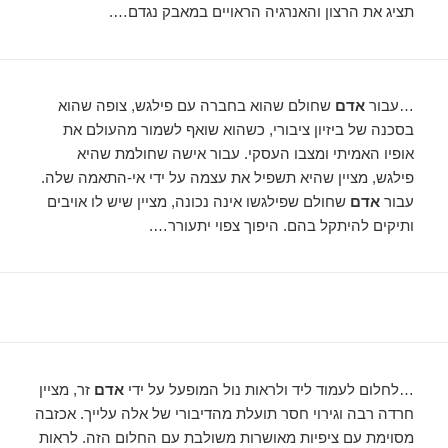
תציג את הרצון והאנרגיה הראויים במאבק נגדם….
…עבור
אדם
שחולם שהוא בחברה עם פילגש, צופה שהוא
בסכנה של ביזיון ציבורי, כשהוא שואף לשמור מהעולם את
אופיו האמיתי ומצבו העסקי. עבור אישה שחולמת שהיא
פילגש, מציין שהיא תשפיל את עצמה על ידי אי-התאמה שלה.
עבור
אדם
שחולם שפילגשו אינה נכונה, מציין שיש לו אויבים
ותיקים להיתקל בהם. היפוך צפוי יתעורר….
…לחלום לעמוד ליד ולראות נול המופעל על ידי
אדם
זר, מציין
חרדה רבה וגירוי חסר תועלת מהדיבורי של אלה עלייך. אכזבה
מסוימת עם ציפיות מאושרות משולבת עם החלום הזה. לראות