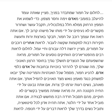
…לחלום על חמור שמתבדר בפניך, מציין שאתה עומד
להיעלב בפומבי מ
אדם
זימה וחסר מצפון. כדי לשמוע את
המפץ הרחוק ממלא חלל במלנכוליה, תקבל עושר ושחרור
מקשרים לא נעימים על ידי מותו של מישהו קרוב לך. אם אתה
רואה את עצמך רוכב על חמור, תבקר בארצות זרות ותעשה
חקירות רבות למקומות שקשה לעבור. לראות
אחרי
ם רוכבים
על חמורים, מציין ירושה דלה עבורם וחיי עמל. לחלום לראות
רבים מהפטריארכים הוותיקים נוסעים על חמורים, מראה
שהשפעתם של הנוצרים תושלך נגדך בחוסר הרצון האנוכי
שלך, מה שגורם לך להרהר בזכויות ובחובות של
אדם
כלפי
אדם
. להניע חמור, מסמל שכל האנרגיות והמריטה שלך יובאו
למשחק כנגד מאמץ נואש מצד האויבים להפיל אותך. אם אתה
מאוהב, נשים רעות יגרמו לך צרות. אם אתה נבעט על ידי
החיה הקטנה הזו, זה מראה שאתה ממשיך בקשרים לא
חוקיים, מהם תסבול חרדה רבה מחשש לבגידה. אם אתה
מוביל אחד על ידי הלטר, אתה תהיה אדון לכל סיטואציה,
ותוביל נשים בדרך שלך לראות דברים על ידי חנופה. לראות