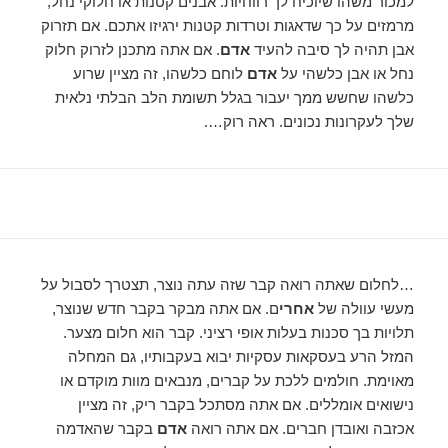
למכור משהו שיוכיח לך רווחיות. אבנים קטנות או חלוקי נחל,
מרמזים על כך שדאגות וטרדות קטנות ירגיזו אתכם. אם תזרוק
אבן תהיה לך סיבה להעיד
אדם
. אם אתה מתכנן לזרוק חלוק
נחל או אבן כלשהי על
אדם
לוחם כלשהו, ​​זה מציין שרוע
כלשהו שחשש ממך יעבור בגלל תשומת הלב הבלתי נלאית
שלך לעקרונות נכונים. ראה רוק….
…לחלום שאתה רואה קבר שזה עתה נוצר, תצטרך לסבול על
מעשי עוולה של
אחרי
ם. אם אתה מבקר בקבר חדש שנוצר,
תלויות בך סכנות בעלות אופי רציני. קבר הוא חלום מצער.
המזל הרע בעסקאות עסקיות יבוא בעקבותיו, גם המחלה
מאוימת. חולמים ללכת על קברים, מנבאים מוות מוקדם או
נישואים אומללים. אם אתה מסתכל בקבר ריק, זה מציין
אכזבה ואובדן חברים. אם אתה רואה
אדם
בקבר שהאדמה