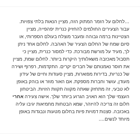
…לחלום על הזמר המתוק הזה, מציין הנאות בלתי צפויות.
עבור הצעירים החולמים להחזיק כנרית יפהפייה, מציין
הצטיינות ברמה גבוהה ומעבר מוצלח בעולם הספרותי, או
סיום שמח של החלום הצעיר של האהבה. לחלום אחד ניתן
לך, מעיד על מורשת מבורכת. כדי למסור כנרית, מציין כי
תסבול מאכזבה משאלותיך היקרות ביותר. לחלום שמת, מציין
את חוסר נאמנותם של חברים יקרים. התקדמות, רפרוף ושירה
של כנריות, בדירות מפוארות, מציין סעודות וחיים של עידון
מעודן, עושר וחברות מספקת. אם האור מוזר או בוהק באופן
לא טבעי, זה מתחזק שאתה מקווה תקוות הזויות. הביטחון
העצמי שלך הוא האויב הגרוע ביותר שלך. אישה צעירה
אחרי
חלום זה צריכה להיזהר, שמא הבטחות מחמיאות יגיבו עליה
באכזבה. סצנות דמויות פיות בחלום מטעות ונבגדות באופן
מיוחד לנשים….