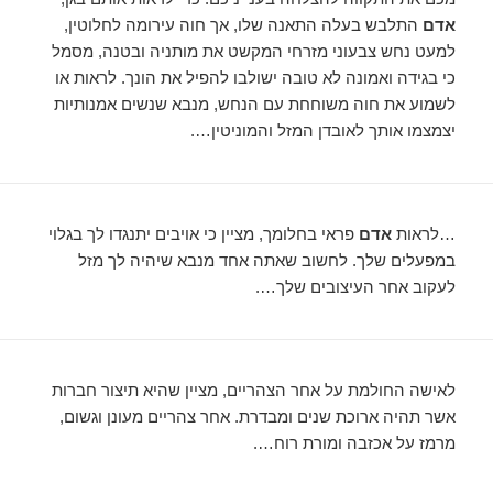
אדם
התלבש בעלה התאנה שלו, אך חוה עירומה לחלוטין,
למעט נחש צבעוני מזרחי המקשט את מותניה ובטנה, מסמל
כי בגידה ואמונה לא טובה ישולבו להפיל את הונך. לראות או
לשמוע את חוה משוחחת עם הנחש, מנבא שנשים אמנותיות
יצמצמו אותך לאובדן המזל והמוניטין….
…לראות
אדם
פראי בחלומך, מציין כי אויבים יתנגדו לך בגלוי
במפעלים שלך. לחשוב שאתה אחד מנבא שיהיה לך מזל
לעקוב אחר העיצובים שלך….
לאישה החולמת על אחר הצהריים, מציין שהיא תיצור חברות
אשר תהיה ארוכת שנים ומבדרת. אחר צהריים מעונן וגשום,
מרמז על אכזבה ומורת רוח….