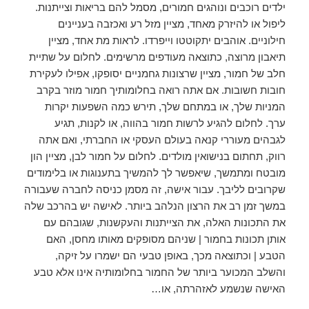
ילדים רוכבים ונוהגים חמורים, מסמל להם בריאות וצייתנות.
ליפול או להיזרק מאחד, מציין מזל רע ואכזבה בעניינים
חילוניים. אוהבים יתקוטטו וייפרדו. לראות מת אחד, מציין
תיאבון מרוצה, כתוצאה מעודפים מרשימים. לחלום על שתיית
חלב של חמור, מציין שרצונות גחמניים יסופקו, אפילו לעקירת
חובות חשובות. אם אתה רואה בחלומותיך חמור מוזר בקרב
המניות שלך, או במתחם שלך, תירש כמה השפעות יקרות
ערך. לחלום להגיע לרשות חמור בהווה, או לקנות, תגיע
לגבהים מעוררי קנאה בעולם העסקי או החברתי, ואם אתה
רווק, תחתום בנישואין מולדים. לחלום על חמור לבן, מציין הון
מובטח ומתמשך, שיאפשר לך להמשיך בתענוגות או בלימודים
שקרובים לליבך. עבור אישה, זה מסמן כניסה לחברה שעבורה
במשך זמן רב את הרצון הנלהב ביותר. לאישה יש בהרכב שלה
את התכונות האלה, את הצייתנות והעקשנות, שגובהם עם
אותן תכונות בחמור | שניהם מסופקים מאותו מחסן, האם
הטבע | וכתוצאה מכך, באופן טבעי הם ישמרו על זיקה,
והשלב המכוער ביותר של החמור בחלומותיה אינו אלא טבע
האישה שנשמע לאזהרתה, או…