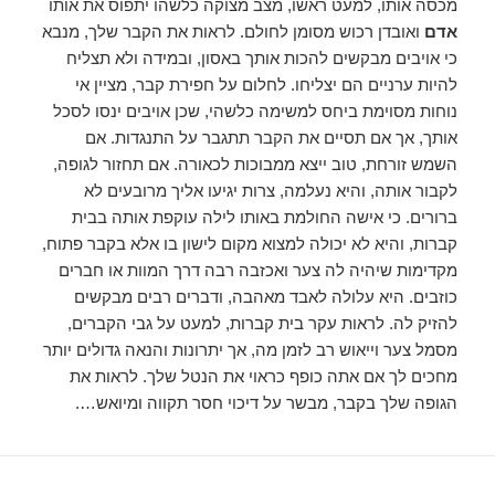
מכסה אותו, למעט ראשו, מצב מצוקה כלשהו יתפוס את אותו
אדם
ואובדן רכוש מסומן לחולם. לראות את הקבר שלך, מנבא
כי אויבים מבקשים להכות אותך באסון, ובמידה ולא תצליח
להיות ערניים הם יצליחו. לחלום על חפירת קבר, מציין אי
נוחות מסוימת ביחס למשימה כלשהי, שכן אויבים ינסו לסכל
אותך, אך אם תסיים את הקבר תתגבר על התנגדות. אם
השמש זורחת, טוב ייצא ממבוכות לכאורה. אם תחזור לגופה,
לקבור אותה, והיא נעלמה, צרות יגיעו אליך מרובעים לא
ברורים. כי אישה החולמת באותו לילה עוקפת אותה בבית
קברות, והיא לא יכולה למצוא מקום לישון בו אלא בקבר פתוח,
מקדימות שיהיה לה צער ואכזבה רבה דרך המוות או חברים
כוזבים. היא עלולה לאבד מאהבה, ודברים רבים מבקשים
להזיק לה. לראות עקר בית קברות, למעט על גבי הקברים,
מסמל צער וייאוש רב לזמן מה, אך יתרונות והנאה גדולים יותר
מחכים לך אם אתה כופף כראוי את הנטל שלך. לראות את
הגופה שלך בקבר, מבשר על דיכוי חסר תקווה ומיואש….