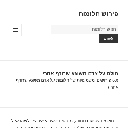
פירוש חלומות
מילון
החלומות
תפריטים
ווידג'טים
חולם על אדם משוגע שרודף אחרי
(60 פירושים ומשמעויות של חלומות על אדם משוגע שרודף
אחרי)
…חולמים על
אדם
וחווה, מנבאים שאירוע אירועי כלשהו יגזול
מכם את התקווה להצלחה בענייניכם. כדי לראות אותם בגן,