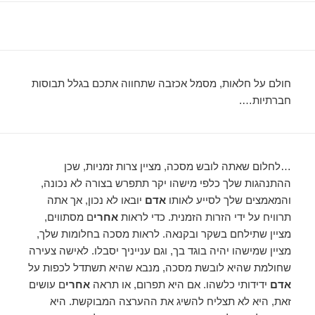
חולם על חלאות, מסמל אכזבה שתחווה אתכם בגלל תבוסות
חברתיות….
…לחלום שאתה לובש מסכה, מציין צרות זמניות, שכן
ההתנהגות שלך כלפי מישהו יקר תתפרש בצורה לא נכונה,
והמאמצים שלך לסייע לאותו
אדם
יובאו לא נכון, אך אתה
תרוויח על ידי הזרות הזמנית. כדי לראות
אחרי
ם מסתווים,
מציין שתילחם בשקר ובקנאה. לראות מסכה בחלומות שלך,
מציין שמישהו יהיה בוגד בך, וגם ענייניך יסבלו. לאישה צעירה
שחולמת שהיא לובשת מסכה, מנבא שהיא תשתדל לכפות על
אדם
ידידותי כלשהו. אם היא תפרום, או תראה
אחרי
ם עושים
זאת, היא לא תצליח להשיג את ההערצה המבוקשת. היא