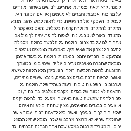
באישה צעירה או ילד, אז תהיה לך סביבה נעימה לפחות
לעונה. לראות את עצמך, או
אחרי
ם, לבושים בשחור, מעידים
על מריבות, אכזבות וחברים לא נעימים | או, אם הכוונה היא
לעסקים, העסק ייפול מהציפיות. כדי לראות לבוש צהוב, מנבא
מתקרב להתקרבויות ולהתקדמות כלכלית. נתפס כספקטרול
מתנודד, באור לא טבעי, ניתן לצפות להיפך. יהיה לך מזל אם
אתה חולם על בד צהוב. חולמת על הלבשה כחולה, מסמלת
להעביר לניצחון את שאיפותיך, באמצעות מאמצים אנרגטיים
ומתעקשים. חברים יתמכו בנאמנות. חולמת על ביגוד ארגמן,
מנבאת שתברח מאויבים אדירים על ידי שינוי בזמן בכוונתך
המובעת. לראות הלבשה ירוקה, הוא סימן מלא תקווה לשגשוג
ואושר. לראות הרבה בגדים צבעוניים, מנבא שינויים מהירים,
וערבוב בין השפעות טובות ורעות בעתיד שלך. חולמת על
התאמה לא נכונה של בגדים, מקרבים צלבים בחיבתיך, וכי
סביר להניח שתעשה טעות באיזשהו מפעל. כדי לראות זקנים
או צעירים בבגדים מתאימים, מציין שתתחייב לאיזה אירוסין
שלא יהיה לך חן בעיניך, ואשר יביא לדאגות רבות. עבור אישה
שחולמת שהיא לא מרוצה מהלבוש שלה, מנבא שהיא תמצא
יריבויות מטרידות רבות במסע שלה אחר הבחנה חברתית. כדי