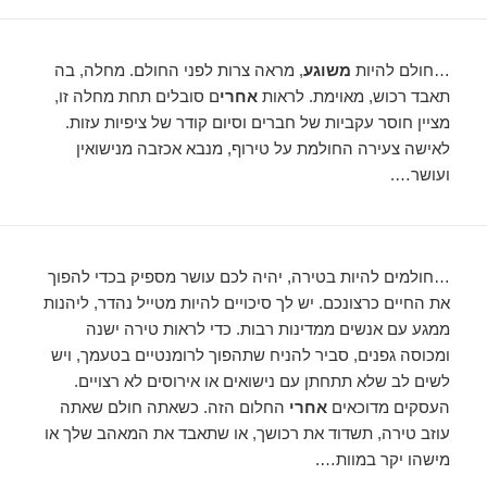
…חולם להיות
משוגע
, מראה צרות לפני החולם. מחלה, בה
תאבד רכוש, מאוימת. לראות
אחרי
ם סובלים תחת מחלה זו,
מציין חוסר עקביות של חברים וסיום קודר של ציפיות עזות.
לאישה צעירה החולמת על טירוף, מנבא אכזבה מנישואין
ועושר….
…חולמים להיות בטירה, יהיה לכם עושר מספיק בכדי להפוך
את החיים כרצונכם. יש לך סיכויים להיות מטייל נהדר, ליהנות
ממגע עם אנשים ממדינות רבות. כדי לראות טירה ישנה
ומכוסה גפנים, סביר להניח שתהפוך לרומנטיים בטעמך, ויש
לשים לב שלא תתחתן עם נישואים או אירוסים לא רצויים.
העסקים מדוכאים
אחרי
החלום הזה. כשאתה חולם שאתה
עוזב טירה, תשדוד את רכושך, או שתאבד את המאהב שלך או
מישהו יקר במוות….