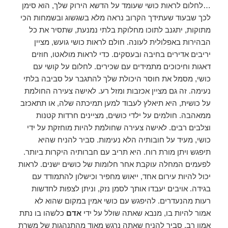
…לחלום לראות כושי שעומד על הדשא הירוק שלך, הוא סימן
לכך שבעוד שעתידך הקרוב נראה מלא בשגשוג ובשמחות הכי
מתוקות, יתגנב לתוכו מחלוקת בלתי נמנעת, שתסיר את כל
הבהירות באפלולית לעונה. חולם לראות כושי גועש, מציין
יריבים אדירים בחיבה ובעסקים. כדי לראות מולאטו, חוזים
דאגות וחיכוכים מתמידים עם שכירים. לחלום על קושי עם
כושי, מסמל את חוסר היכולת שלך להתגבר על סביבה בלתי
נעימה. זה גם מציין אכזבות ומזל רע. לאישה צעירה החולמת
על כושית, היא תיאלץ לעבוד למען תמיכתה שלה, או תתאכזב
ממאהבה. חולמים על ילדי כושים, מציינים חרדות קטנות
וצלבים רבים. לאישה צעירה שחולמת להיות מוחזקת על ידי
כושי, מעיד על חובותיה הלא נעימות. סביר להניח שהיא
תיפגש ויתן מורת רוח. היא תריב עם חברותיה היקרות ביותר.
לפעמים המחלה עוקבת אחר חלומות של כושים ישנים. לראות
יכול להיות עירום אחד, ייאוש מחפיר וכישלון להתמודד עם
בגידה. אויבים יעבדו אותך לסמן נזק, וניתן לצפות לחדשות
רעות מהנעדרים. להיפגש עם כושי אמין במקום שהוא לא
אמור להיות בו, מנבא שאתה שולל על ידי
אדם
כלשהו בו נתת
אמון רב. סביר להניח שאתה נרגש מאוד מהתנהגות של משרת