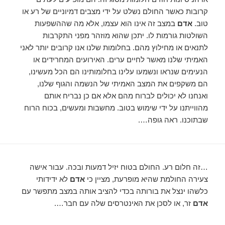
קרובות כאשר החולם נשלט על ידי מצבים דמיוניים של רע או
טוב.
אדם
במצב זה אינו הוא עצמו, אלא מה שההשפעות
השולטות גורמות לו. יתכן שהוא מוזהר מפני התקרבות
לתנאים או מחילוץ מהם. בחלומות שלנו אנו קרובים יותר לאני
האמיתי שלנו מאשר לחיים ערים. האירועים המחרידים או
הנעימים שנראו ונשמעו עלינו בחלומותינו הם הכל מעשינו,
הם משקפים את המצב האמיתי של הנשמה והגוף שלנו,
ואנחנו לא יכולים לברוח מהם אלא אם כן נבריח אותם
מהווייתנו על ידי שימוש בטוב. מחשבות ומעשים, בכוח הרוח
שבתוכנו. ראה גופה….
…זה חלום רע. החולם בטוח יזיל דמעות ובכה. עבור אישה
צעירה החולמת שהיא מופרעת, מציין כי
אדם
לא ידידותי
כלשהו ינצל את בורותה בכדי להציב אותה במצב מתפשר עם
אדם
זר, או לסכן את האינטרסים שלה עם חבר….