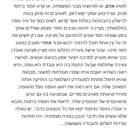
לאותו
אדם
, או לאיזשהו מבני המשפחה, או קרע חמור ביחסי
פנים, גם דיכאון עסקי יוצא דופן. לאוהבים זה סימן בטוח
לכישלון בהבטחות בעלות אופי קדוש. לשים כסף על עיני גופה
בחלומותיך, מציין כי תראה אויבים חסרי מצפון שודדים אותך
בזמן שאתה חסר אונים להתרעם על פציעה. אם רק תשים את
זה על עין אחת תוכל להחזיר רכוש אבוד
אחרי
מאבק כמעט
חסר סיכוי. עבור אישה צעירה החלום הזה מציין מצוקה ואובדן
בכך שהוא מעניק למרבה הצער אמון בעיצוב אנשים. לאישה
צעירה שחולמת שבעל החנות בה היא עובדת היא גופה, והיא
רואה כשהיא יושבת איתו שפניו מגולחות למשעי, מנבאת
שהיא תיפול מתחת לסטנדרט השלמות בו החזיקה אותה
המאהב שלה. אם היא רואה את ראש הגופה נופל מהגופה,
מזהירים אותה מאויבים סודיים, שבפגיעה בה גם יגרעו
מהאינטרס של המעסיק שלה. לראות את הגופה בחנות, מנבא
כי אובדן וחוסר נעימות יקזזו את כל הנוגעים בדבר. יש כאלה
שלא עושים את הדבר הנכון בצורה מצפונית. יהיו תחזיות
קודרות לשלום ולעבודה משגשגת….