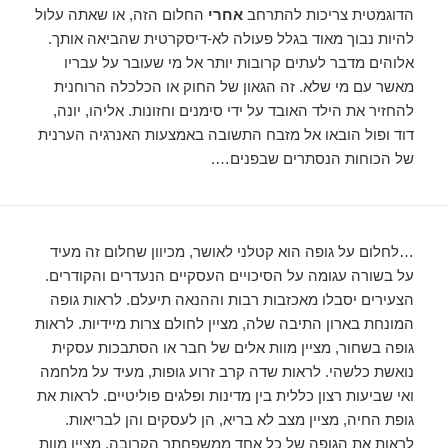
הדוגמטית צריכות להתרחב
אחרי
החלום הזה, או שאתה עלול
להיות נבוך מאוד בגלל פעולה לא-דיסקרטית שהביאה אותך.
אלוהים מדבר לעתים קרובות יותר אל מי שעובר על עבריו
מאשר עם מי שלא. זה הגאון של החוק או הכלכלה הרוחנית
להחזיר את הילד האובד על ידי סימנים וחזונות. אליהו, יונה,
דוד ופול הובאו אל מזבח התשובה באמצעות האנרגיה הערנית
של הכוחות הנסתרים שבפנים….
…לחלום על גופה הוא קטלני לאושר, מכיוון שחלום זה מעיד
על בשורה עגומה על הסיכויים העסקיים הנעדרים והקודרים.
הצעירים יסבלו מאכזבות רבות וההנאה תיעלם. לראות גופה
המונחת בארון התיבה שלה, מציין לחולם צרות מיידיות. לראות
גופה בשחור, מציין מוות אלים של חבר או הסתבכות עסקית
נואשת כלשהי. לראות שדה קרב זרוע גופות, מעיד על מלחמה
ואי שביעות רצון כללית בין מדינות ופלגים פוליטיים. לראות את
גופת החיה, מציין מצב לא בריא, הן לעסקים והן לבריאות.
לראות את הגופה של כל אחד ממשפחתך הקרובה, מציין מוות