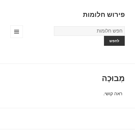
פירוש חלומות
מילון
החלומות
תפריטים
ווידג'טים
מְבוּכָה
ראה קושי.