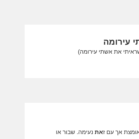
י עירומה
ומצת אך עם ז
את
נעימה. שבור או