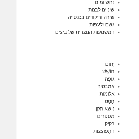
נחש ומים
שיניים לבנות
שירה וריקודים בכנסייה
גשם זלעפות
המשמעות הנוצרית של ביצים
יָתוֹם
חוֹשֵׁשׁ
גוּפָה
אמבטיה
אלומות
חָטָט
נושא תקן
מספרים
רָקִיק
הִתְפּוֹצְצוּת