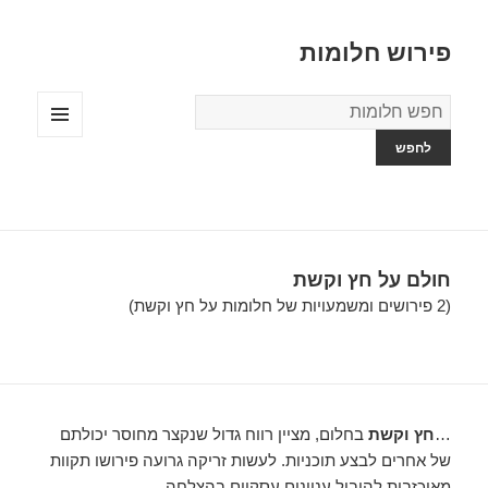
פירוש חלומות
מילון
החלומות
תפריטים
ווידג'טים
חולם על חץ וקשת
(2 פירושים ומשמעויות של חלומות על חץ וקשת)
…
חץ וקשת
בחלום, מציין רווח גדול שנקצר מחוסר יכולתם
של אחרים לבצע תוכניות. לעשות זריקה גרועה פירושו תקוות
מאוכזבות להוביל עניינים עסקיים בהצלחה….