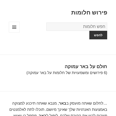
פירוש חלומות
מילון
החלומות
תפריטים
ווידג'טים
חולם על באר עמוקה
(6 פירושים ומשמעויות של חלומות על באר עמוקה)
…לחלום שאתה מועסק ב
באר
, מנבא שאתה תיכנע למצוקה
באמצעות האנרגיות שלך שאינך מיושם. תוכלו לתת לאלמנטים
מוזרים לכוון את הקורס שלכם. ליפול ל
באר
, מסמל כי ייאוש