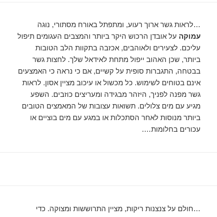
…לראות גשר ארוך רעוע, ומתפתל באורח מסתורי, נוגה
עמוקה
על אובדן הרכוש היקר ביותר והמצבים העגומים תיפול
עליכם. לצעירים ולאוהבים, אכזבה בתקוות הלב הטובות
ביותר, שכן האהוב ייפול מתחת לאידאל שלך. לחצות גשר
בבטחה, התגברות סופית על קשיים, אם כי נראה כי האמצעים
אינם בטוחים לשימוש. כל מכשול או עיכוב מציין אסון. לראות
גשר מפנה לפניך, היזהר מבגידה ומעריצים כוזבים. השפע
מגיע עם מים צלולים. תשואות עצובות של המאמצים הטובים
ביותר מנוסות לאחר הסתכלות או במגע עם מים בוציים או
עכורים בחלומות….
…חולם על צנצנות ריקות, מציין התרוששות ומצוקה. כדי