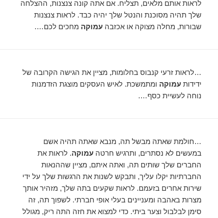
לראות אותם מלאים, תצליח. אם אתה קונה צנצנות, ההצלחה
שלך תהיה מסוכנת והנטל שלך יהיה כבד. לראות צנצנות
שבורות, מחלה מצוקה או אכזבה
עמוקה
מחכים לכם….
…לראות זרעי קנבוס בחלומות, מציין את הגישה הקרובה של
ידידות
עמוקה
ומתמשכת. לאיש העסקים מוצגת הזדמנות
נוחה לעשיית כסף….
…חולמת שאתה מבשל תה, מנבא שאתה תהיה אשם
במעשים לא נסתרים, ותרגיש חרטה
עמוקה
. לראות את
החברים שלך שותים תה, ואתה איתם, מציין שההנאות
החברתיות יקלו עליך, ותבקש לשנות את הרגשות שלך על ידי
שירות אחרים בזעמם. לראות שקעים בתה שלך, מזהיר אותך
מצרות באהבה ומעניינים בעלי אופי חברתי. לשפוך תה, זה
סימן לבלבול וצער ביתי. כדי למצוא את חזה התה ריק, מגולל