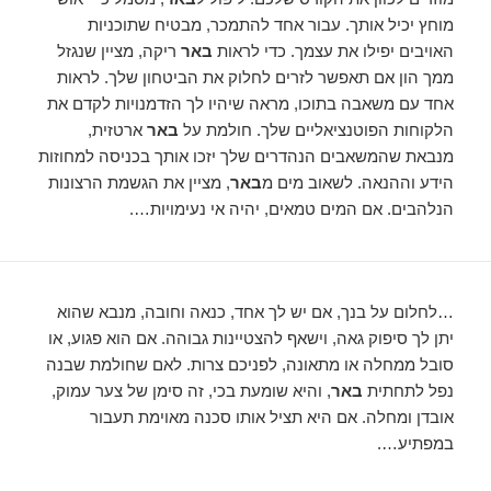
מוחץ יכיל אותך. עבור אחד להתמכר, מבטיח שתוכניות
האויבים יפילו את עצמך. כדי לראות
באר
ריקה, מציין שנגזל
ממך הון אם תאפשר לזרים לחלוק את הביטחון שלך. לראות
אחד עם משאבה בתוכו, מראה שיהיו לך הזדמנויות לקדם את
הלקוחות הפוטנציאליים שלך. חולמת על
באר
ארטזית,
מנבאת שהמשאבים הנהדרים שלך יזכו אותך בכניסה למחוזות
הידע וההנאה. לשאוב מים מ
באר
, מציין את הגשמת הרצונות
הנלהבים. אם המים טמאים, יהיה אי נעימויות….
…לחלום על בנך, אם יש לך אחד, כנאה וחובה, מנבא שהוא
יתן לך סיפוק גאה, וישאף להצטיינות גבוהה. אם הוא פגוע, או
סובל ממחלה או מתאונה, לפניכם צרות. לאם שחולמת שבנה
נפל לתחתית
באר
, והיא שומעת בכי, זה סימן של צער עמוק,
אובדן ומחלה. אם היא תציל אותו סכנה מאוימת תעבור
במפתיע….