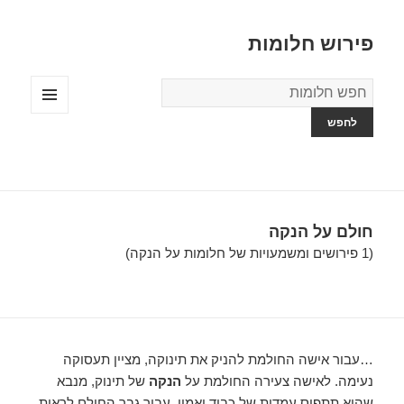
פירוש חלומות
מילון
החלומות
תפריטים
ווידג'טים
חולם על הנקה
(1 פירושים ומשמעויות של חלומות על הנקה)
…עבור אישה החולמת להניק את תינוקה, מציין תעסוקה
נעימה. לאישה צעירה החולמת על
הנקה
של תינוק, מנבא
שהיא תתפוס עמדות של כבוד ואמון. עבור גבר החולם לראות