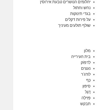
יהלומים הנושרים טבעת אירוסין
נחש וחתול
בגדי תינוקות
על פירות דקלים
שולף תולעים מעיניך
מלון
בית העירייה
לִדפּוֹק
נעצים
לודג'ר
כַּף
סִיפּוּן
דֶגֶל
פְּזִילָה
תבקש