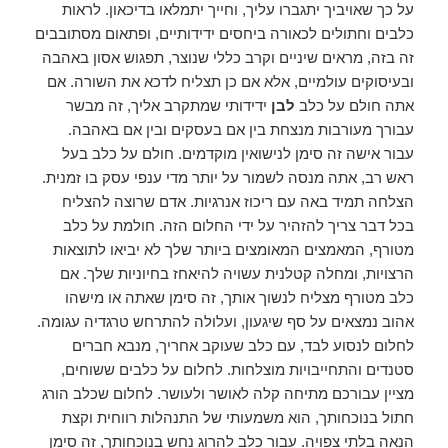
על כך שאויביך יתגברו עליך, וחייך יתמלאו בדיכאון. לראות
כלבים וחתולים לכאורה ביחסים ידידותיים, ופתאום מסתובבים
זה בזה, מראים שיניים וקרב כללי שנוצר, תפגוש אסון באהבה
ובעיסוקים עולמיים, אלא אם כן תצליח לדכא את השורה. אם
אתה חולם על כלב
לבן
ידידותי שמתקרב אליך, זה מבשר
עבורך מעורבות מנצחת בין אם בעסקים ובין אם באהבה.
עבור אישה זה סימן לנישואין מוקדמים. חולם על כלב בעל
ראש רב, אתה מנסה לשמור על יותר מדי ענפי עסק בו זמנית.
הצלחה תמיד באה עם ריכוז אנרגיות. אדם שרוצה להצליח
בכל דבר צריך להזהיר על ידי החלום הזה. חולמת על כלב
מטורף, המאמצים המאומצים ביותר שלך לא יביאו לתוצאות
הרצויות, ומחלה קטלנית עשויה להיאחז בחיוניות שלך. אם
כלב מטורף מצליח לנשוך אותך, זה סימן שאתה או מישהו
אהוב נמצאים על סף שיגעון, ועלולה להתרחש טרגדיה עגומה.
לחלום לנסוע לבד, עם כלב שעוקב אחריך, מנבא חברים
סטנדים והתחייבויות מוצלחות. לחלום על כלבים ששוחים,
מציין עבורכם מתיחה קלה לאושר ולעושר. לחלום שכלב הורג
חתול בנוכחותך, הוא משמעותי של התנהלות רווחית וקצת
הנאה בלתי צפויה. עבור כלב להרוג נחש בנוכחותך, זה סימן