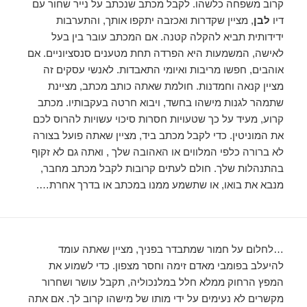
קרוב משפחה כלשהו. לקבל מכתב שנכתב על נייר שחור עם
דיו
לבן
, מציין שקדרות ואכזבה יתקפו אותך, והתערבות
ידידותית תביא להקלה קטנה. אם המכתב עובר בין בעל
לאישה, המשמעות היא הפרדה תחת מטענים סנסציוניים. אם
אוהבים, חפשו מריבות ואיומי התאבדות. לאנשי עסקים זה
מציין קנאה וחמדנות. חולמת שאתה כותב מכתב, מציינת
שתמהר לגנות מישהו בחשד, ויבוא חרטה בעקבותיו. מכתב
קרוע, מעיד על כך שטעויות חסרות סיכוי עשויות להרוס לכם
את המוניטין. כדי לקבל מכתב ביד, מציין שאתה פועל בצורה
לא ברורה כלפי המלווים או האהובה שלך , ואתה גם לא זקוף
בהתנהלות שלך. חולם לעתים קרובות לקבל מכתב מחבר,
מנבא את בואו, או שתשמע ממנו במכתב או בדרך אחרת….
…לחלום על חמור שמתבדר בפניך, מציין שאתה עומד
להיעלב בפומבי מאדם זימה וחסר מצפון. כדי לשמוע את
המפץ הרחוק ממלא חלל במלנכוליה, תקבל עושר ושחרור
מקשרים לא נעימים על ידי מותו של מישהו קרוב לך. אם אתה