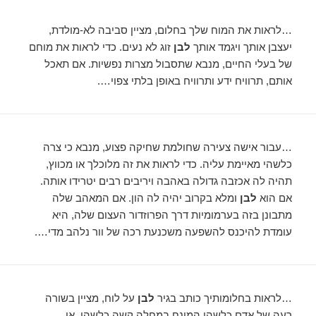
…לראות את המוח שלך בחלום, מציין סביבה לא-מולדת,
יעצבן אותך ויגמד אותך
לבן
זוג לא נעים. כדי לראות את מוחם
של בעלי החיים, מנבא שתסבול מצרות נפשיות. אם תאכל
אותם, תרוויח ידע ותרוויח באופן בלתי צפוי….
…עבור אישה צעירה שחולמת שחיקה פצוע, מנבא כי צרה
כלשהי מאיימת עליה. כדי לראות את זה מלוכלך או מכווץ,
תהיה לה אכזבה גדולה באהבה ויריבים רבים יטרידו אותה.
אם הוא
לבן
ומלא בקרוב יהיה לה הון. אם המאהב שלה
מתבונן בזה בערמומיות דרך הפרוזדור העצום שלה, היא
עומדת להיכנס להשפעה משכנעת רכה של וור נלהב מדי….
…לראות בחלומותיך כותב בגיר
לבן
על לוח, מציין בשורה
רעה של אדם כלשהו המונח במחלה קשה כלשהי, או