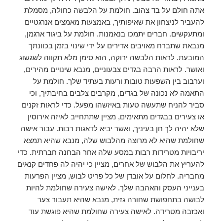
אתה חולם על בד צהוב. חולמת על הלבשה כחולה, מסמלת
להעביר לניצחון את שאיפותיך, באמצעות מאמצים אנרגטיים
ומתעקשים. חברים יתמכו בנאמנות. חולמת על ביגוד ארגמן,
מנבאת שתברח מאויבים אדירים על ידי שינוי בזמן בכוונתך
המובעת. לראות הלבשה ירוקה, הוא סימן מלא תקווה לשגשוג
ואושר. לראות הרבה בגדים צבעוניים, מנבא שינויים מהירים,
וערבוב בין השפעות טובות ורעות בעתיד שלך. חולמת על
התאמה לא נכונה של בגדים, מקרבים צלבים בחיבתיך, וכי
סביר להניח שתעשה טעות באיזשהו מפעל. כדי לראות זקנים
או צעירים בבגדים מתאימים, מציין שתתחייב לאיזה אירוסין
שלא יהיה לך חן בעיניך, ואשר יביא לדאגות רבות. עבור אישה
שחולמת שהיא לא מרוצה מהלבוש שלה, מנבא שהיא תמצא
יריבויות מטרידות רבות במסע שלה אחר הבחנה חברתית. כדי
להעריץ את הלבוש של אחרים, מציין כי יהיה לה פחדים קנאים
מחבריה. לחלום על אובדן של כל פריט לבוש, מציין הפרעות
בענייני העסק והאהבה שלך. לאישה צעירה שחולמת להיות
לבושה בתחפושת שחורה גזית, מנבא שהיא תעבור צער
ואכזבה מטרידה. לאישה צעירה שחולמת שהיא פוגשת עוד