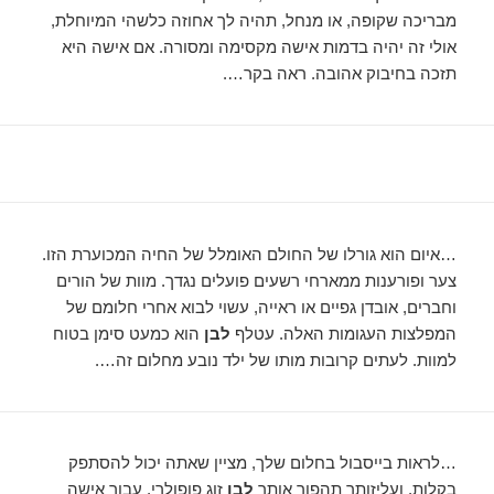
מבריכה שקופה, או מנחל, תהיה לך אחוזה כלשהי המיוחלת,
אולי זה יהיה בדמות אישה מקסימה ומסורה. אם אישה היא
תזכה בחיבוק אהובה. ראה בקר….
…איום הוא גורלו של החולם האומלל של החיה המכוערת הזו.
צער ופורענות ממארחי רשעים פועלים נגדך. מוות של הורים
וחברים, אובדן גפיים או ראייה, עשוי לבוא אחרי חלומם של
המפלצות העגומות האלה. עטלף
לבן
הוא כמעט סימן בטוח
למוות. לעתים קרובות מותו של ילד נובע מחלום זה….
…לראות בייסבול בחלום שלך, מציין שאתה יכול להסתפק
בקלות, ועליזותך תהפוך אותך
לבן
זוג פופולרי. עבור אישה