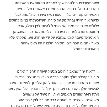
שההתעוררות הנלהבת שלך לאהבה תפגוש את ההשלמה
ההדדית. החלום הבא וההתרחשות האלגורית שלו בחיים
האמיתיים קשורים על ידי סטודנטית צעירה לחלומות: {בלי
לדעת איך הייתי (בחלומי) על סירה, השתכשכתי במים כחולים
צלולים אל סירת מזח, שמצאתי ל להיות
לבן
כשלג, אבל
מחוספס וזורז. למחרת בערב היה לי מתקשר גברי מענג, אך
הוא נשאר מעבר לזמן שנקבע על ידי אמהות, ואני נזקקתי אליו
מאוד.} המים הכחולים והסירה הלבנה היו האפשרויות
המאכזבות בסמל….
…לראות שור שמאכיל היטב מסמל שאתה תהפוך לאדם
מוביל בקהילה שלך ותקבל הרבה הערצות מנשים. לראות
שוורים שמנים במרעה ירוק, מסמל הון ועלייתך לעמדות מעבר
לציפיות שלך. אם הם רזים, הונך ידלדל, וחבריך ייפלו ממך. אם
אתה רואה שוורים תואמים ועול, זה מעיד על נישואים
מאושרים ועשירים, או שאתה כבר מחובר
לבן
/ בת הזוג
האמיתי שלך. לראות שור מת, זה סימן לשכול. אם הם שותים