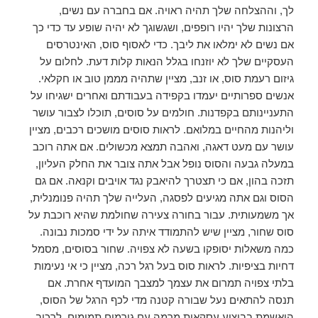
לך, וההצלחה שלך תהיה ראויה. אם בחברה עם נשים,
הרצונות שלך יהיו רופפים, ושגשוגך לא יהיה שופע עד כדי כך
אם נשים לא ימלאו את ליבך. כדי לאסוף סוס, האינטרסים
העסקיים שלך לא יוזנחו בגלל הנאות קלות דעת. לחלום על
גיזום רעמת סוס, או זנב, מציין שתהיה מממן טוב או חקלאי.
אנשים ספרותיים יעמדו בקפידה בעבודתם ואחרים ישגיחו על
התעניינותם בקפדנות. חולמים על סוסים, תוכלו לצבור עושר
וליהנות מהחיים במלואם. לראות סוסים מושכים רכבים, מציין
עושר עם מעט דאגה, ואהבה תמצא מכשולים. אם אתה רוכב
במעלה גבעה והסוס נופל אבל אתה צובר את החלק העליון,
תזכה בהון, אם כי תצטרך להיאבק נגד אויבים וקנאה. אם גם
הסוס וגם אתה מגיעים לפסגה, העלייה שלך תהיה פנומנלית,
אך משמעותית. עבור בחורה צעירה שחולמת שהיא רוכבת על
סוס שחור, מציין שיש להתמודד איתה על ידי סמכות נבונה.
כמה משאלות יסופקו בשעה לא צפויה. שחור בסוסים, מסמל
דחיות בציפיות. לראות סוס בעל רגל רכה, מציין כי אי נעימות
בלתי צפויה תמרום את עצמך למצבך המועדף אחרת. אם
תנסה להתאים נעל שבורה קטנה מדי לכף הרגל של הסוס,
הואשמת בביצוע עסקאות מרמה עם גורמים תמימים. לרכוב