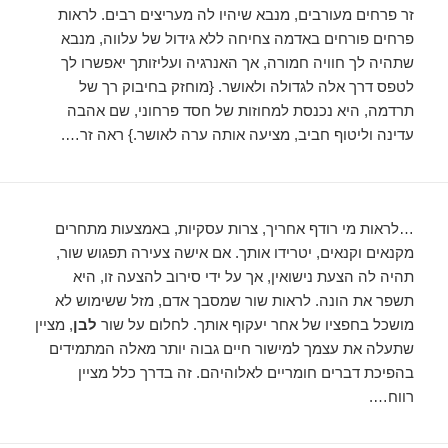
זר פרחים מעורבים, מנבא שיהיו לה מעריצים רבים. לראות
פרחים פורחים באדמה צחיחה ללא גידול של עלווה, מנבא
שתהיה לך חוויה חמורה, אך האנרגיה ועליזותך יאפשרו לך
לטפס דרך אלה לגדולה ולאושר. {מוחזק בחיבוק רך של
תרדמה, היא נכנסת למחוזות של חסד פרחוני, שם אהבה
עדינה וליטוף חביב, מציעה אותה ערה לאושר.} ראה זר….
…לראות מי רודף אחריך, צרות עסקיות, באמצעות מתחרים
מקנאים וקנאים, יטרידו אותך. אם אישה צעירה תפגוש שור,
תהיה לה הצעת נישואין, אך על ידי סירוב להצעה זו, היא
תשפר את הונה. לראות שור שמסבך אדם, מזל ששימוש לא
מושכל בחפציו של אחר יעקוף אותך. לחלום על שור
לבן
, מציין
שתעלה את עצמך למישור חיים גבוה יותר מאלה המתמידים
בהפיכת דברים חומריים לאלוהיהם. זה בדרך כלל מציין
רווח….