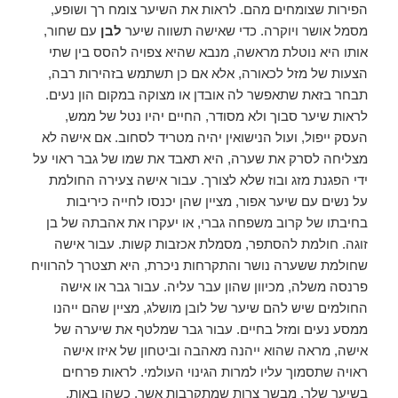
הפירות שצומחים מהם. לראות את השיער צומח רך ושופע,
מסמל אושר ויוקרה. כדי שאישה תשווה שיער
לבן
עם שחור,
אותו היא נוטלת מראשה, מנבא שהיא צפויה להסס בין שתי
הצעות של מזל לכאורה, אלא אם כן תשתמש בזהירות רבה,
תבחר בזאת שתאפשר לה אובדן או מצוקה במקום הון נעים.
לראות שיער סבוך ולא מסודר, החיים יהיו נטל של ממש,
העסק ייפול, ועול הנישואין יהיה מטריד לסחוב. אם אישה לא
מצליחה לסרק את שערה, היא תאבד את שמו של גבר ראוי על
ידי הפגנת מזג ובוז שלא לצורך. עבור אישה צעירה החולמת
על נשים עם שיער אפור, מציין שהן יכנסו לחייה כיריבות
בחיבתו של קרוב משפחה גברי, או יעקרו את אהבתה של בן
זוגה. חולמת להסתפר, מסמלת אכזבות קשות. עבור אישה
שחולמת ששערה נושר והתקרחות ניכרת, היא תצטרך להרוויח
פרנסה משלה, מכיוון שהון עבר עליה. עבור גבר או אישה
החולמים שיש להם שיער של לובן מושלג, מציין שהם ייהנו
ממסע נעים ומזל בחיים. עבור גבר שמלטף את שיערה של
אישה, מראה שהוא ייהנה מאהבה וביטחון של איזו אישה
ראויה שתסמוך עליו למרות הגינוי העולמי. לראות פרחים
בשיער שלך, מבשר צרות שמתקרבות אשר, כשהן באות,