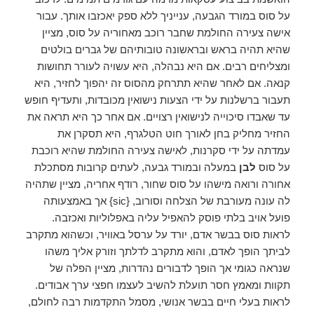
על סוס במורד הגבעה, ענייניך ללא ספק יאכזבו אותך. עבור
אישה צעירה החולמת שחבר רוכב מאחוריה על סוס, מציין
שהיא תהיה בראש ובראשונה טובותיהם של גברים בולטים
ומצליחים רבים. אם היא נבהלה, היא עשויה לעורר תחושות
קנאה. אם לאחר שהיא תתרחק מהסוס זה יהפוך לחזיר, היא
תעבור ברשלנות על ידי הצעות נישואין מכובדות, ותעדיף חופש
עד שאבדו סיכוייה לנישואין רצויים. אם אחר כך היא תראה את
החזיר מחליק בחן לאורך חוט הטלגרף, היא תסקרן את
עמדתה על ידי סקרנות, לאישה צעירה החולמת שהיא רוכבת
על סוס
לבן
במעלה ובמורד גבעה, לעתים קרובות מסתכלת
אחורה ורואה מישהו על סוס שחור, רודף אחריה, מציין שתהיה
לה עונה מעורבת של הצלחה וסורוב, {sic} אך באמצעותה
פועל אויב בלתי פוסק להאפיל עליה באפלוליות ואכזבה.
לראות סוס בבשר אדם, יורד על ערסל באוויר, וכשהוא מתקרב
לביתך הופך לאדם, והוא מתקרב לדלתך וזורק אליך משהו
שנראה כגומי אך הופך לדבורים נהדרות, מציין הפלה של
תקוות ומאמץ חסר תועלת להשיב לעצמו חפצי ערך אבודים.
לראות בעלי חיים בבשר אנושי, מסמל התקדמות רבה לחולם,