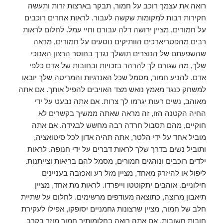
רואה את עצמך רוכב על חמור, תבקר בארצות זרות ותעשה
חקירות רבות למקומות שקשה לעבור. לראות אחרים רוכבים
על חמורים, מציין ירושה דלה עבורם וחיי עמל. לחלום לראות
רבים מהפטריארכים הוותיקים נוסעים על חמורים, מראה
שהשפעתם של הנוצרים תושלך נגדך בחוסר הרצון האנוכי
שלך, מה שגורם לך להרהר בזכויות ובחובות של אדם כלפי
אדם. להניע חמור, מסמל שכל האנרגיות והמריטה שלך יובאו
למשחק כנגד מאמץ נואש מצד האויבים להפיל אותך. אם אתה
מאוהב, נשים רעות יגרמו לך צרות. אם אתה נבעט על ידי
החיה הקטנה הזו, זה מראה שאתה ממשיך בקשרים לא
חוקיים, מהם תסבול חרדה רבה מחשש לבגידה. אם אתה
מוביל אחד על ידי הלטר, אתה תהיה אדון לכל סיטואציה,
ותוביל נשים בדרך שלך לראות דברים על ידי חנופה. לראות
ילדים רוכבים ונוהגים חמורים, מסמל להם בריאות וצייתנות.
ליפול או להיזרק מאחד, מציין מזל רע ואכזבה בעניינים
חילוניים. אוהבים יתקוטטו וייפרדו. לראות מת אחד, מציין
תיאבון מרוצה, כתוצאה מעודפים מרשימים. לחלום על שתיית
חלב של חמור, מציין שרצונות גחמניים יסופקו, אפילו לעקירת
חובות חשובות. אם אתה רואה בחלומותיך חמור מוזר בקרב