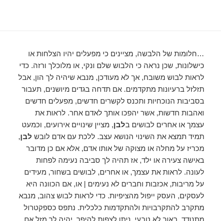
…חלומות של הלבשה, מציינים כי מפעלים יהיו הצלחות או
כישלונות, שכן נראה כי הלבוש שלם ונקי, או מלוכלך ורזה. כדי
לראות לבוש משובח, אך לא מעודכן, מנבא שיהיה לך הון, אבל
תזלזל ברעיונות מתקדמים. אם תדחה בגדים מיושנים, תעבור
בסביבות הנוכחיות ותכנס לקשרים חדשים, מפעלים חדשים
ואהבות חדשות, אשר יהפכו אותך לאדם אחר. לראות את
עצמך או אחרים לבושים ב
לבן
, מציין שינויים אירועים, וכמעט
תמיד תמצא את השינוי הנושא עצב. ללכת עם אדם לובש
לבן
,
מכריז על מחלה או מצוקה של אותו אדם, אלא אם כן מדובר
באישה צעירה או ילד, אז תהיה לך סביבה נעימה לפחות
לעונה. לראות את עצמך, או אחרים, לבושים בשחור, מעידים
על מריבות, אכזבות וחברים לא נעימים | או, אם הכוונה היא
לעסקים, העסק ייפול מהציפיות. כדי לראות לבוש צהוב, מנבא
מתקרב להתקרבויות ולהתקדמות כלכלית. נתפס כספקטרול
מתנודד, באור לא טבעי, ניתן לצפות להיפך. יהיה לך מזל אם