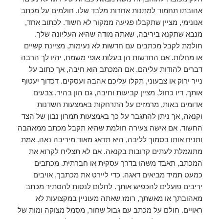
אהובתו תחמוד למתנות אחרות מלבד שלו. חולמים על מכתב
אנונימי, מציין שתקבלו פגיעה ממקור לא חשוד. לכתוב אחד,
מנבא שתקנא ביריבה, שאתה מודה שהיא העליונה שלך.
חולמת לקבל מכתבים עם חדשות לא נעימות, מציינת קשיים
או מחלות. אם החדשות הן בעלות אופי משמח, יהיו לך הרבה
דברים להודות עליהם. אם המכתב הוא חיבה, אך כתוב על
נייר ירוק או צבעוני, תקלו עליכם אהבה ועסקים. דכדוך יעטוף
אותך. דיו כחול, מציין קביעות וחיבה, גם הון בהיר. צבעים
אדומים באות, מרמזים על התרחקות באמצעות חשדנות
וקנאה, אך ניתן להתגבר על כך באמצעות תמרון נבון של הצד
החשוד. אם אישה צעירה חולמת שהיא תקבל מכתב ממאהבה
ותניח אותו בסמוך לליבה, היא תדאג מאוד מיריבה נאה. אמת
מתוגמלת לעתים קרובות בקנאה. אם לא תצליח לקרוא את
המכתב, תאבד משהו בדרך עסקית או חברתית. מכתבים
כמעט תמיד מביאים דאגה. כדי ליירט את מכתבך, אויבים
יריבים פועלים להכפיש אותך. לחלום לנסות להסתיר מכתב
מאהובתך או מאשתך, רומז שאתה מעוניין במקצועות לא
ראויים. חולם על מכתב עם גבול שחור, מסמל מצוקה ומות של