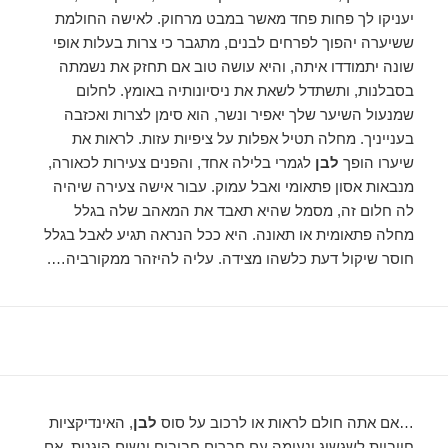
יעניקו לך פחות פחד מאשר במבט מרחוק. לאישה החולמת
ששיערה יהפוך לפרחים לבנים, מתגבר כי צרות בעלות אופי
שונה יתמודדו איתה, והיא עושה טוב אם תחזק את נשמתה
בסבלנות, ותשתדל לשאת את ניסיונותיה באומץ. לחלום
שמנעול השיער שלך יאפיר ונשר, הוא סימן לצרות ואכזבה
בענייניך. מחלה תטיל אפלות על ציפיות עזות. לראות את
שיערו הופך
לבן
לגמרי בלילה אחד, והפנים צעירות לכאורה,
מנבאות אסון פתאומי ואבל עמוק. עבור אישה צעירה שיהיה
לה חלום זה, מסמל שהיא תאבד את המאהב שלה בגלל
מחלה פתאומית או תאונה. היא ככל הנראה תגיע לאבל בגלל
חוסר שיקול דעת כלשהו מצידה. עליה להיזהר ממקורביה….
…אם אתה חולם לראות או לרכוב על סוס
לבן
, האינדיקציות
חיוביות לשגשוג ונעימה עם חברים חביבים ונשים הוגנות. אם