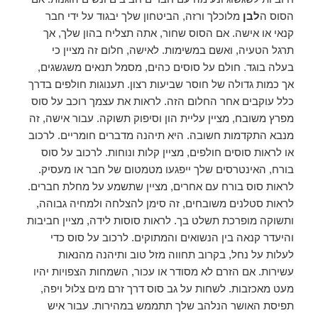
הסוס ה
לבן
מלוכלך ורזה, הביטחון שלך יבגוד על ידי חבר
קנאי או אישה. אם הסוס שחור, אתה תצליח בהון שלך, אך
תרגל הטעיה, ואשם במשימות. לאישה, חלום זה מציין כי
בעלה בוגד. חולם על סוסים כהים, מסמל תנאים משגשגים,
אך כמות גדולה של חוסר שביעות רצון. תענוגות חולפים בדרך
כלל עוקבים אחר החלום הזה. לראות את עצמך רוכב על סוס
מפרץ משובח, מציין עליית הון וסיפוק תשוקה. עבור אישה, זה
מנבא התקדמות חשובה. היא תיהנה מדברים חומריים. לרכוב
או לראות סוסים חולפים, מציין קלות ונוחות. לרכוב על סוס
בורח, האינטרסים שלך ייפגעו מטמטום של חבר או מעסיק.
לראות סוס בורח עם אחרים, מציין שתשמע על מחלת חברים.
לראות סטלנים משובחים, זה סימן להצלחה ולמחיה גבוהה,
ותשוקה מופרכת תשלט בך. לראות סוסות לידה, מציין חביבות
והיעדר קנאה בין הנשואים והמתוקים. לרכוב על סוס כדי
לעלות על נחל, בקרוב תחווה מזל טוב ותיהנה מהנאות
עשירות. אם הזרם לא מסודר או עכור, השמחות הצפויות יהיו
מעט מאכזבות. לשחות על גב סוס דרך זרם מים צלול ויפה,
תפיסת האושר הנלהב שלך תתממש במהירות. עבור איש