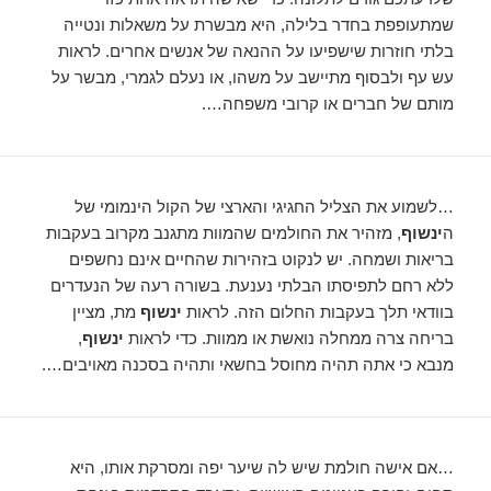
שמתעופפת בחדר בלילה, היא מבשרת על משאלות ונטייה
בלתי חוזרות שישפיעו על ההנאה של אנשים אחרים. לראות
עש עף ולבסוף מתיישב על משהו, או נעלם לגמרי, מבשר על
מותם של חברים או קרובי משפחה….
…לשמוע את הצליל החגיגי והארצי של הקול הינמומי של
ה
ינשוף
, מזהיר את החולמים שהמוות מתגנב מקרוב בעקבות
בריאות ושמחה. יש לנקוט בזהירות שהחיים אינם נחשפים
ללא רחם לתפיסתו הבלתי נענעת. בשורה רעה של הנעדרים
בוודאי תלך בעקבות החלום הזה. לראות
ינשוף
מת, מציין
בריחה צרה ממחלה נואשת או ממוות. כדי לראות
ינשוף
,
מנבא כי אתה תהיה מחוסל בחשאי ותהיה בסכנה מאויבים….
…אם אישה חולמת שיש לה שיער יפה ומסרקת אותו, היא