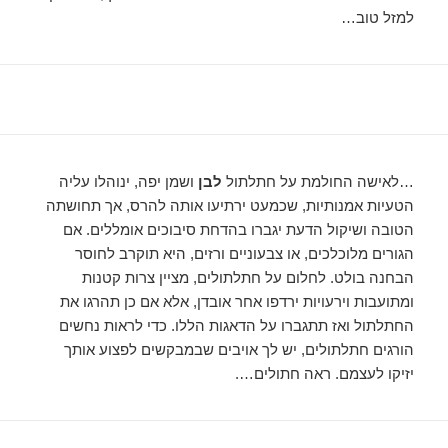
למזל טוב…
…לאישה החולמת על חתלתול
לבן
ושמן יפה, ינוהלו עליה
הטעיות אמנותיות, שכמעט ירתיעו אותה להרס, אך תחושתה
הטובה ושיקול הדעת יגברו בהדחת סיבוכים אומללים. אם
הגורים מלוכלכים, או צבעוניים ורזים, היא תוקרב לחוסר
הבחנה בולט. לחלום על חתלתולים, מציין צרות קטנות
ומתועבות וירעויות ירדפו אחר אובדן, אלא אם כן תהרגו את
החתלתול ואז תתגברו על הדאגות הללו. כדי לראות נחשים
הורגים חתלתולים, יש לך אויבים שבמבקשים לפצוע אותך
יזיקו לעצמם. ראה חתולים….