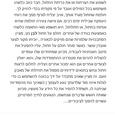
לשמוע את הצרחות או את כריתת החתול, חבר כוזב כלשהו
משתמש בכל המילים ועובד על פי פקודתו בכדי להזיק לך.
חולמת שחתול מגרד אותך, אויב יצליח לגרוף ממך את רווחי
העסקה שבילית ימים רבים. אם אישה צעירה חולמת שהיא
אוחזת בחתול, או חתלתול, היא תושפע מאי-התאמה כלשהי
באמצעות בגידה של אחרים. חולם על חתול
לבן
נקי, מציין
הסתבכויות שלמרות שהם מזיקים לכאורה , יוכיחו מקור לצער
ואובדן עושר. כאשר סוחר חולם על חתול, עליו להפעיל את
מיטב האנרגיות לעבודה, מכיוון שמתחרים שלו עומדים
להצליח להרוס את סטנדרט ההתמודדות שלו, והוא ייאלץ
לצעדים אחרים אם הוא ימכור אחרים ויצליח. לחלום לראות
חתול ונחש בתנאים ידידותיים מסמל את תחילתו של מאבק
זועם. זה מציין שאויב מתבדר על ידך בכוונה להשתמש בו כדי
לגלות איזה סוד שלדעתך נוגע לעצמך | כשאינך נוח מהסודיות
שניתנה לו, תשתדל להסיר את כל הידע על מעשיו, מכיוון
שאתה חושש שדברים שנחשפו, הנוגעים לחייך הפרטיים,
עשויים להפוך לציבוריים….