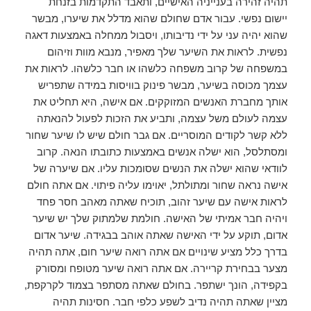
תהיה זהירה בענייניה האישיים, ותאבד התקדמות בזנחת
יישום נפשי. עבור אדם שחולם שהוא מדלל את שיערו, מבשר
שהוא יהיה עני על ידי נדיבותו, ויסבול ממחלה באמצעות דאגה
נפשית. לראות את השיער שלך מאפיר, מנבא מוות וזיהום
במשפחה של קרוב משפחה כלשהו או חבר כלשהו. לראות את
עצמך מכוסה בשיער, מבשר פינוק בוויסות במידה שתפריש
אותך מחברת האנשים המזוקקים. אם אישה, היא תחליט את
עצמה לעולם משל עצמה, ותביע את הזכות לפעול להנאתה
ללא קשר לקודים המוסריים. אם גבר חולם שיש לו שיער שחור
ומסתלסל, הוא ישלה אנשים באמצעות כתובתו הנאה. קרוב
לוודאי שהוא ישלה את הנשים שסומכות עליו. אם שיערה של
אישה נראה שחור ומתולתל, יאוימו עליה פיתוי. אם אתה חולם
לראות אישה עם שיער זהוב, תוכיח שאתה מאהב חסר פחד
ויהיה חבר אמיתי של האישה. חולמת שלמתוק שלך יש שיער
אדום, תוקע על ידי האישה שאתה אוהב בבגידה. שיער אדום
בדרך כלל מציע שינויים אם אתה רואה שיער חום, אתה תהיה
מצער בבחירת קריירה. אם אתה רואה שיער מטופח ומסורק
בקפידה, הונך ישתפר. בחולם שאתה מסתפר בצמוד לקרקפת,
מציין שאתה תהיה נדיב לשפע כלפי חבר. חסינות תהיה