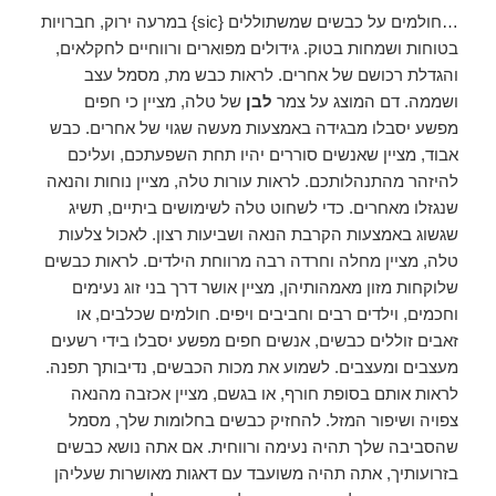
…חולמים על כבשים שמשתוללים {sic} במרעה ירוק, חברויות
בטוחות ושמחות בטוק. גידולים מפוארים ורווחיים לחקלאים,
והגדלת רכושם של אחרים. לראות כבש מת, מסמל עצב
ושממה. דם המוצג על צמר
לבן
של טלה, מציין כי חפים
מפשע יסבלו מבגידה באמצעות מעשה שגוי של אחרים. כבש
אבוד, מציין שאנשים סוררים יהיו תחת השפעתכם, ועליכם
להיזהר מהתנהלותכם. לראות עורות טלה, מציין נוחות והנאה
שנגזלו מאחרים. כדי לשחוט טלה לשימושים ביתיים, תשיג
שגשוג באמצעות הקרבת הנאה ושביעות רצון. לאכול צלעות
טלה, מציין מחלה וחרדה רבה מרווחת הילדים. לראות כבשים
שלוקחות מזון מאמהותיהן, מציין אושר דרך בני זוג נעימים
וחכמים, וילדים רבים וחביבים ויפים. חולמים שכלבים, או
זאבים זוללים כבשים, אנשים חפים מפשע יסבלו בידי רשעים
מעצבים ומעצבים. לשמוע את מכות הכבשים, נדיבותך תפנה.
לראות אותם בסופת חורף, או בגשם, מציין אכזבה מהנאה
צפויה ושיפור המזל. להחזיק כבשים בחלומות שלך, מסמל
שהסביבה שלך תהיה נעימה ורווחית. אם אתה נושא כבשים
בזרועותיך, אתה תהיה משועבד עם דאגות מאושרות שעליהן