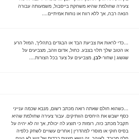
צעירה שחולמת שהיא משחקת בייסבול, משמעותה עבורה
הנאה רבה, אך ללא רווח או נוחות אמיתיים….
…כדי לראות את צביעת הבד או הבגדים בתהליך, המזל הרע
או הטוב שלך תלוי בצבע. כחול, אדום וזהב, מצביעים על
שגשוג | שחור-
לבן
, מצביעים על צער בכל הצורות….
…כשהוא חולם שאתה רואה מכתב רשום, מנבא שכמה ענייני
כסף ישבש את היחסים הוותיקים. עבור צעירה שחולמת שהיא
תקבל מכתב כזה, רומזת כי תוצע לה יכולת, אך זה לא יהיה על
בסיס חוקי או מוסרי למהדרין | אחרים עשויים לשחק כלפיה
חלק מכובד. לאוהב, זה נושא מצגות כבדות של זיווג לא נעים.