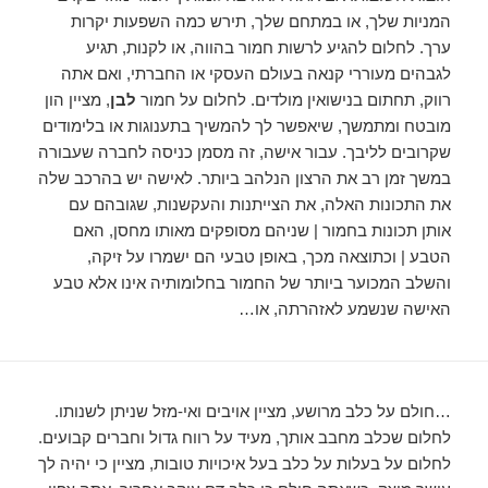
המניות שלך, או במתחם שלך, תירש כמה השפעות יקרות
ערך. לחלום להגיע לרשות חמור בהווה, או לקנות, תגיע
לגבהים מעוררי קנאה בעולם העסקי או החברתי, ואם אתה
רווק, תחתום בנישואין מולדים. לחלום על חמור
לבן
, מציין הון
מובטח ומתמשך, שיאפשר לך להמשיך בתענוגות או בלימודים
שקרובים לליבך. עבור אישה, זה מסמן כניסה לחברה שעבורה
במשך זמן רב את הרצון הנלהב ביותר. לאישה יש בהרכב שלה
את התכונות האלה, את הצייתנות והעקשנות, שגובהם עם
אותן תכונות בחמור | שניהם מסופקים מאותו מחסן, האם
הטבע | וכתוצאה מכך, באופן טבעי הם ישמרו על זיקה,
והשלב המכוער ביותר של החמור בחלומותיה אינו אלא טבע
האישה שנשמע לאזהרתה, או…
…חולם על כלב מרושע, מציין אויבים ואי-מזל שניתן לשנותו.
לחלום שכלב מחבב אותך, מעיד על רווח גדול וחברים קבועים.
לחלום על בעלות על כלב בעל איכויות טובות, מציין כי יהיה לך