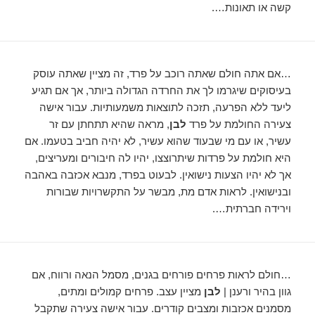
קשה או תאונות….
…אם אתה חולם שאתה רוכב על פרד, זה מציין שאתה עוסק
בעיסוקים שיגרמו לך את החרדה הגדולה ביותר, אך אם תגיע
ליעד ללא הפרעה, תזכה לתוצאות משמעותיות. עבור אישה
צעירה החולמת על פרד
לבן
, מראה שהיא תתחתן עם זר
עשיר, או עם מי שבעוד שהוא עשיר, לא יהיה חביב בטעמו. אם
היא חולמת על פרדות שיתרוצצו, יהיו לה חיבורים ומעריצים,
אך לא יהיו הצעות נישואין. לבעוט בפרד, מנבא אכזבה באהבה
ובנישואין. לראות אדם מת, מבשר על התקשרויות שבורות
וירידה חברתית….
…חולם לראות פרחים פורחים בגנים, מסמל הנאה ורווח, אם
גוון בהיר ורענן |
לבן
מציין עצב. פרחים קמולים ומתים,
מסמנים אכזבות ומצבים קודרים. עבור אישה צעירה שתקבל