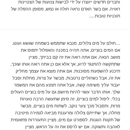
וחברים חדשים ייווצרו על ידי לבישות צנועות של הצטיינות
ראויה. אם בשר האדם נראה חולה או נמש, מסומן ההפלה של
תוכניות טובות….
…חולם על מים צלולים, מנבא שתממש בשמחה שגשוג ועונג.
אם המים בוציים, אתה תהיה בסכנה והאפלול יתפוס את
מושב הנאה. אם אתה רואה את זה קם בביתך, מציין
שתתקשה להתנגד לרוע, אך אלא אם כן אתה רואה אותו שוכך,
תיכנע להשפעות מסוכנות. אם אתה מוצא את עצמך מחליק
את זה, אבל כשרגליים נרטבות, מבשר על צרות, מחלות וסבל
יעבוד עליך משימה קשה, אבל אתה תמנע מהם את המשמר
שלך. אותו הדבר עשוי להיות מיושם גם על מים בוציים העולים
בכלי. ליפול למים בוציים, זה סימן שתעשה הרבה טעויות
מרות, ותסבול מכך צער נוקב. לשתות מים בוציים, מבשר
מחלה, אך שתייתם צלולה ומרעננת מביאה לגמירה מיטיבה
של תקוות הוגנות. לספורט עם מים, מציין התעוררות פתאומית
לאהבה ותשוקה. אם יש לרסס את זה על הראש, מציין