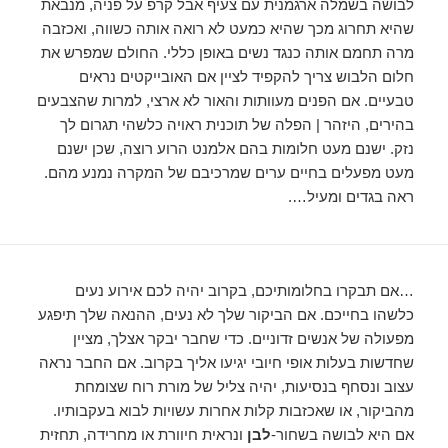
לבושה בשמלה ארגמנית עם צעיף אבל קרפ על פניה, מנבאת
שהיא תחרוג מכך שהיא כמעט לא רואה אותה כשווה, ואכזבה
מרה תחמם אותה כנגד נשים באופן כללי. החולם שמפרש את
חלום הלבוש צריך להקפיד לציין אם האובייקטים נראים
טבעיים. אם הפנים מעוותות והאור לא ארצי, למרות שהצבעים
בהירים, היזהר | הפלה של תוכנית ראויה כלשהי תגרום לך
נזק. ישנם מעט חלומות בהם אלמנט הרוע רוצה, שכן ישנם
מעט מפעלים בחיים ערים שמרכיבם של המקרה נמנע מהם.
ראה בגדים ומעיל….
…אם תבקרו בחלומותיכם, בקרוב יהיה לכם אירוע נעים
כלשהו בחייכם. אם הביקור שלך לא נעים, ההנאה שלך תיפגע
מפעולה של אנשים זדוניים. כדי שחבר יבקר אצלך, מציין
שחדשות בעלות אופי חיובי יגיעו אליך בקרוב. אם החבר נראה
עצוב ונסחף בנסיעות, יהיה צליל של מורת רוח שצומחת
מהביקור, או שאכזבות קלות אחרות עשויות לבוא בעקבותיו.
אם היא לבושה בשחור-
לבן
ונראית חיוורת או מחרידה, תחזית