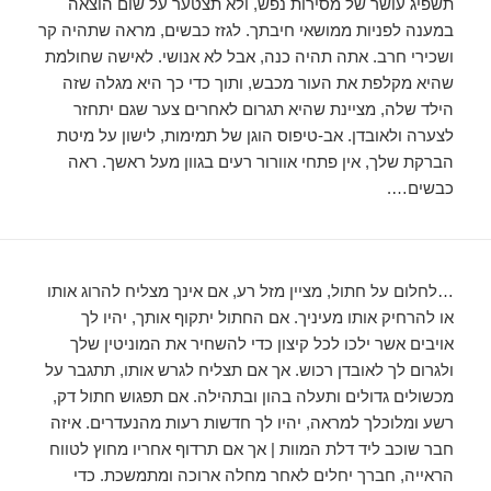
תשפיג עושר של מסירות נפש, ולא תצטער על שום הוצאה
במענה לפניות ממושאי חיבתך. לגזז כבשים, מראה שתהיה קר
ושכירי חרב. אתה תהיה כנה, אבל לא אנושי. לאישה שחולמת
שהיא מקלפת את העור מכבש, ותוך כדי כך היא מגלה שזה
הילד שלה, מציינת שהיא תגרום לאחרים צער שגם יתחזר
לצערה ולאובדן. אב-טיפוס הוגן של תמימות, לישון על מיטת
הברקת שלך, אין פתחי אוורור רעים בגוון מעל ראשך. ראה
כבשים….
…לחלום על חתול, מציין מזל רע, אם אינך מצליח להרוג אותו
או להרחיק אותו מעיניך. אם החתול יתקוף אותך, יהיו לך
אויבים אשר ילכו לכל קיצון כדי להשחיר את המוניטין שלך
ולגרום לך לאובדן רכוש. אך אם תצליח לגרש אותו, תתגבר על
מכשולים גדולים ותעלה בהון ובתהילה. אם תפגוש חתול דק,
רשע ומלוכלך למראה, יהיו לך חדשות רעות מהנעדרים. איזה
חבר שוכב ליד דלת המוות | אך אם תרדוף אחריו מחוץ לטווח
הראייה, חברך יחלים לאחר מחלה ארוכה ומתמשכת. כדי