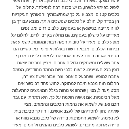
עושר מוצק. כשאתה חולם כי כלב דם עוקב אחריך, אתה צפוי
ליפול בפיתוי כלשהו, ​​בו יש סכנה רבה לנפילתך. לחלום על
כלבים קטנים, מצביע על כך שמחשבותיך והנאותיך העיקריות
הן בסדר קל. חולם על כלבים שנושכים אותך, מנבא עבורך בן
לוויה מריבה בנישואין או בעסקים. כלבים רזים ומטונפים
מעידים על כישלון בעסקים, גם מחלה בקרב ילדים. לחלום על
מופע כלבים, מעיד על טובות הנאה רבות ומגוונות. לשמוע את
נביחות הכלבים, מנבא חדשות בעלות אופי מדכא. קשיים הם
הסיכוי הגבוה ביותר לעקוב אחריהם. לראות כלבים במרדף
אחר שועלים ומשחקים גדולים אחרים, מציין נמרצות יוצאת
דופן בכל העניינים. לראות כלבי חיות מחמד מהודרים, מסמל
אהבה למופע, ושהבעלים אנוכי וצר. עבור אישה צעירה,
החלום הזה מנבא חיבה למתוקה. לחוש פחד רב כשרואים
מסטיף גדול, מציין שתחוו אי נוחות בגלל המאמצים להתעלות
מעל הבינוניות. אם אישה חולמת על כך, היא תתחתן עם גבר
חכם ואנושי. לשמוע את נהמות הכלבים ונהמותם, מציין
שאתה נתון לחסדיהם של לעצב אנשים, ויהיו לך סביבת בית
לא נעימה. לשמוע התפרצות בודדה של כלב, מנבא מוות או
פרידה ארוכה מחברים. לשמוע כלבים נוהמים ולוחמים, מעיד