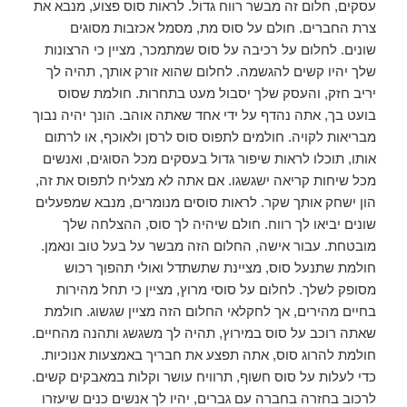
עסקים, חלום זה מבשר רווח גדול. לראות סוס פצוע, מנבא את
צרת החברים. חולם על סוס מת, מסמל אכזבות מסוגים
שונים. לחלום על רכיבה על סוס שמתמכר, מציין כי הרצונות
שלך יהיו קשים להגשמה. לחלום שהוא זורק אותך, תהיה לך
יריב חזק, והעסק שלך יסבול מעט בתחרות. חולמת שסוס
בועט בך, אתה נהדף על ידי אחד שאתה אוהב. הונך יהיה נבוך
מבריאות לקויה. חולמים לתפוס סוס לרסן ולאוכף, או לרתום
אותו, תוכלו לראות שיפור גדול בעסקים מכל הסוגים, ואנשים
מכל שיחות קריאה ישגשגו. אם אתה לא מצליח לתפוס את זה,
הון ישחק אותך שקר. לראות סוסים מנומרים, מנבא שמפעלים
שונים יביאו לך רווח. חולם שיהיה לך סוס, ההצלחה שלך
מובטחת. עבור אישה, החלום הזה מבשר על בעל טוב ונאמן.
חולמת שתנעל סוס, מציינת שתשתדל ואולי תהפוך רכוש
מסופק לשלך. לחלום על סוסי מרוץ, מציין כי תחל מהירות
בחיים מהירים, אך לחקלאי החלום הזה מציין שגשוג. חולמת
שאתה רוכב על סוס במירוץ, תהיה לך משגשג ותהנה מהחיים.
חולמת להרוג סוס, אתה תפצע את חבריך באמצעות אנוכיות.
כדי לעלות על סוס חשוף, תרוויח עושר וקלות במאבקים קשים.
לרכוב בחזרה בחברה עם גברים, יהיו לך אנשים כנים שיעזרו