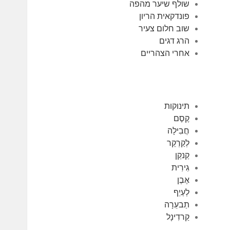
שולף שיער מהפה
פונדקאית הריון
שוב חלום צעיר
הרג דגים
אחרי הצהריים
תינוקות
קֶסֶם
חֲבִילָה
לְקַרְקֵר
קַנקַן
גִירִית
אֶבֶן
לְעַיֵף
תַבעֵרָה
קַרדִינָל