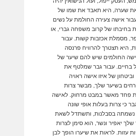
, העסק ייפול, ועול הנישואין יהיה
את שערה, היא תאבד את שמו של
. עבור אישה צעירה החולמת על נשים
ות בחיבתו של קרוב משפחה גברי, או
ר, מסמלת אכזבות קשות. עבור
, היא תצטרך להרוויח פרנסה
 אישה החולמים שיש להם שיער של
זל בחיים. עבור גבר שמלטף את
יטחון של איזו אישה ראויה
פרחים בשיער שלך, מבשר צרות
ות פחד מאשר במבט מרחוק. לאישה
 כי צרות בעלות אופי שונה
ת נשמתה בסבלנות, ותשתדל לשאת
שלך יאפיר ונשר, הוא סימן לצרות
ות עזות. לראות את שיערו הופך לבן