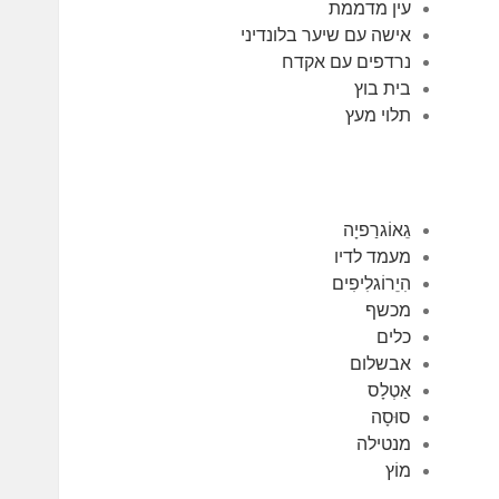
עין מדממת
אישה עם שיער בלונדיני
נרדפים עם אקדח
בית בוץ
תלוי מעץ
גֵאוֹגרַפיָה
מעמד לדיו
הִיֵרוֹגלִיפִים
מכשף
כלים
אבשלום
אַטְלָס
סוּסָה
מנטילה
מוֹץ