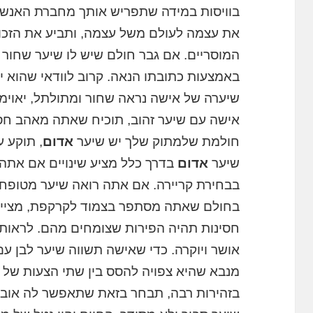
בוויסות במידה שתפריש אותך מחברת האנשי
את עצמה לעולם משל עצמה, ותביע את הזכו
המוסריים. אם גבר חולם שיש לו שיער שחור
באמצעות כתובתו הנאה. קרוב לוודאי שהוא י
שיערה של אישה נראה שחור ומתולתל, יאוימו
אישה עם שיער זהוב, תוכיח שאתה מאהב חס
חולמת שלמתוק שלך יש שיער
אדום
, תוקע 
שיער
אדום
בדרך כלל מציע שינויים אם אתה
בבחירת קריירה. אם אתה רואה שיער מטופח 
בחולם שאתה מסתפר בצמוד לקרקפת, מציין 
חסינות תהיה הפירות שצומחים מהם. לראות
אושר ויוקרה. כדי שאישה תשווה שיער לבן ע
מנבא שהיא צפויה להסס בין שתי הצעות של
בזהירות רבה, תבחר בזאת שתאפשר לה אובדן