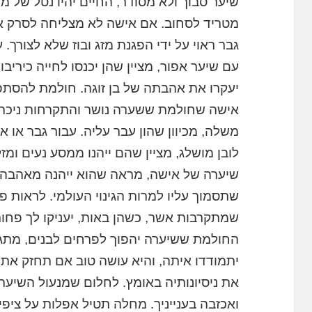
שיער סבוך ולא מסודר, החיים יהיו נטל של ממש
מטריד לסחוב. אם אישה לא מצליחה לסרק 
גבר ראוי על ידי הפגנת מזג ובוז שלא לצורך
עם שיער אפור, מציין שהן יכנסו לחייה כיריב
יעקרו את אהבתה של בן זוגה. חולמת להסתפ
אישה שחולמת ששערה נושר והתקרחות ניכרת
משלה, מכיוון שהון עבר עליה. עבור גבר או
לובן מושלג, מציין שהם ייהנו ממסע נעים ומ
שיערה של אישה, מראה שהוא ייהנה מאהבה וב
שתסמוך עליו למרות הגינוי העולמי. לראות 
שמתקרבות אשר, כשהן באות, יעניקו לך פח
החולמת ששיערה יהפוך לפרחים לבנים, מתגבר
יתמודדו איתה, והיא עושה טוב אם תחזק א
את ניסיונותיה באומץ. לחלום שמנעול השיער 
ואכזבה בענייניך. מחלה תטיל אפלות על ציפי