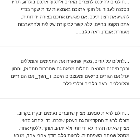
…חולמים להיכנס לחצרים מוזרים ולתקוף אתכם בולדוג, תהיו
בסכנה לעבור על חוקי ארצכם באמצעות עדות שקר בכדי
להשיג את רצונותיכם. אם פוגשים אתכם בצורה ידידותית,
אתם תקומו בחיים, ללא קשר לביקורת שלילית ולהתערבות
מעוררת אובדן. ראה
כלב
….
…לחלום על גורים, מציין שתארח את התמימים ואומללים,
ובכך תיהנה מהנאה. החלום מראה גם שחברות תתחזק, וההון
יגדל אם הגורים בריאים ומעוצבים היטב, ו _הפך_ אם הם רזים
ומלוכלכים. ראה
כלב
ים וכלבי
כלב
….
…חולם לראות סנאים, מציין שחברים נעימים יבקרו בקרוב.
תוכלו לראות התקדמות גם בעסק שלכם. כדי להרוג סנאי,
מציין שאתה תהיה לא ידידותי ולא יאהב אותך. ללטף אחד,
מסמל שמחה משפחתית. לראות
כלב
רודף אחרי אחד, מנבא