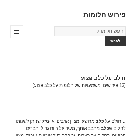
פירוש חלומות
מילון
החלומות
תפריטים
ווידג'טים
חולם על כלב פצוע
(13 פירושים ומשמעויות של חלומות על כלב פצוע)
…חולם על
כלב
מרושע, מציין אויבים ואי-מזל שניתן לשנותו.
לחלום ש
כלב
מחבב אותך, מעיד על רווח גדול וחברים
קבועים. לחלום על בעלות על
כלב
בעל איכויות טובות, מציין