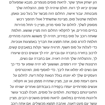
הון ישחק אותך שקר. לראות סוסים מנומרים, מנבא שמפעלים
שונים יביאו לך רווח. חולם שיהיה לך סוס, ההצלחה שלך
מובטחת. עבור אישה, החלום הזה מבשר על בעל טוב ונאמן.
חולמת שתנעל סוס, מציינת שתשתדל ואולי תהפוך רכוש
מסופק לשלך. לחלום על סוסי מרוץ, מציין כי תחל מהירות
בחיים מהירים, אך לחקלאי החלום הזה מציין שגשוג. חולמת
שאתה רוכב על סוס במירוץ, תהיה לך משגשג ותהנה מהחיים.
חולמת להרוג סוס, אתה תפצע את חבריך באמצעות אנוכיות.
כדי לעלות על סוס חשוף, תרוויח עושר וקלות במאבקים קשים.
לרכוב בחזרה בחברה עם גברים, יהיו לך אנשים כנים שיעזרו
לך, וההצלחה שלך תהיה ראויה. אם בחברה עם נשים,
הרצונות שלך יהיו רופפים, ושגשוגך לא יהיה שופע עד כדי כך
אם נשים לא ימלאו את ליבך. כדי לאסוף סוס, האינטרסים
העסקיים שלך לא יוזנחו בגלל הנאות קלות דעת. לחלום על
גיזום רעמת סוס, או זנב, מציין שתהיה מממן טוב או חקלאי.
אנשים ספרותיים יעמדו בקפידה בעבודתם ואחרים ישגיחו על
התעניינותם בקפדנות. חולמים על סוסים, תוכלו לצבור עושר
וליהנות מהחיים במלואם. לראות סוסים מושכים רכבים, מציין
עושר עם מעט דאגה, ואהבה תמצא מכשולים. אם אתה רוכב