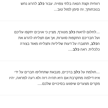
רווחית וקצת הנאה בלתי צפויה. עבור
כלב
להרוג נחש
בנוכחותך, זה סימן למזל טוב…
…לחלום לראות
כלב
מטורף, מציין כי אויבים יתקפו עליכם
ועל חבריכם התקפות סוערות, אך אם תצליחו להרוג את
ה
כלב
, תתגברו על דעות שליליות ותצליחו מאוד בצורה
כלכלית. ראה
כלב
….
…חולמת על
כלב
ברכיים, מנבאת שתחליפו חברים על ידי
איזו דילמה מתקרבת אם היא תהיה רזה ולא רעה למראה, יהיו
מקרים מצערים שיפגעו בסיכויים שלכם….