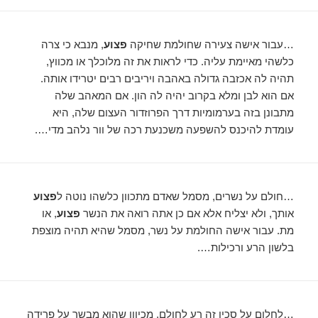
…עבור אישה צעירה שחולמת שחיקה
פצוע
, מנבא כי צרה
כלשהי מאיימת עליה. כדי לראות את זה מלוכלך או מכווץ,
תהיה לה אכזבה גדולה באהבה ויריבים רבים יטרידו אותה.
אם הוא לבן ומלא בקרוב יהיה לה הון. אם המאהב שלה
מתבונן בזה בערמומיות דרך הפרוזדור העצום שלה, היא
עומדת להיכנס להשפעה משכנעת רכה של וור נלהב מדי….
…חולם על נשרים, מסמל שאדם מתכוון כלשהו נוטה ל
פצוע
אותך, ולא יצליח אלא אם כן אתה רואה את הנשר
פצוע
, או
מת. עבור אישה החולמת על נשר, מסמל שהיא תהיה מוצפת
בלשון הרע ורכילות….
…לחלום על סכין זה רע לחולם, מכיוון שהוא מבשר על פרידה