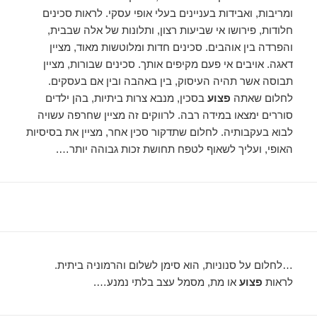
ומריבות, ואבידות בעניינים בעלי אופי עסקי. לראות סכינים
חלודות, פירושו אי שביעות רצון, ותלונות של אלה שבבית,
והפרדה בין אוהבים. סכינים חדות ומלוטשות מאוד, מציין
דאגה. אויבים אי פעם מקיפים אותך. סכינים שבורות, מציין
תבוסה אשר תהיה העיסוק, בין באהבה ובין אם בעסקים.
לחלום שאתה
פצוע
בסכין, מנבא צרות ביתיות, בהן ילדים
סוררים ימצאו במידה רבה. לרווקים זה מציין שחרפה עשויה
לבוא בעקבותיה. לחלום שתדקור סכין אחר, מציין את בסיסיות
האופי, ועליך לשאוף לטפח תחושת זכות גבוהה יותר….
…לחלום על סנוניות, הוא סימן לשלום והרמוניה ביתית.
לראות
פצוע
או מת, מסמל עצב בלתי נמנע….