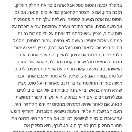
במעלה גבעה והסוס נופל אבל אתה צובר את החלק העליון,
תזכה בהון, אם כי תצטרך להיאבק נגד אויבים וקנאה. אם גם
הסוס וגם אתה מגיעים לפסגה, העלייה שלך תהיה פנומנלית,
אך משמעותית. עבור בחורה צעירה שחולמת שהיא רוכבת על
סוס שחור, מציין שיש להתמודד איתה על ידי סמכות נבונה.
כמה משאלות יסופקו בשעה לא צפויה. שחור בסוסים, מסמל
דחיות בציפיות. לראות סוס בעל רגל רכה, מציין כי אי נעימות
בלתי צפויה תמרום את עצמך למצבך המועדף אחרת. אם
תנסה להתאים נעל שבורה קטנה מדי לכף הרגל של הסוס,
הואשמת בביצוע עסקאות מרמה עם גורמים תמימים. לרכוב
על סוס במורד הגבעה, ענייניך ללא ספק יאכזבו אותך. עבור
אישה צעירה החולמת שחבר רוכב מאחוריה על סוס, מציין
שהיא תהיה בראש ובראשונה טובותיהם של גברים בולטים
ומצליחים רבים. אם היא נבהלה, היא עשויה לעורר תחושות
קנאה. אם לאחר שהיא תתרחק מהסוס זה יהפוך לחזיר, היא
תעבור ברשלנות על ידי הצעות נישואין מכובדות, ותעדיף חופש
עד שאבדו סיכוייה לנישואין רצויים. אם אחר כך היא תראה את
החזיר מחליק בחן לאורך חוט הטלגרף, היא תסקרן את