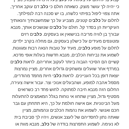
כי יהיה לך עושר מוצק. כשאתה חולם כי
כלב
דם עוקב אחריך,
אתה צפוי ליפול בפיתוי כלשהו, ​​בו יש סכנה רבה לנפילתך.
לחלום על
כלב
ים קטנים, מצביע על כך שמחשבותיך והנאותיך
העיקריות הן בסדר קל. חולם על
כלב
ים שנושכים אותך, מנבא
עבורך בן לוויה מריבה בנישואין או בעסקים.
כלב
ים רזים
ומטונפים מעידים על כישלון בעסקים, גם מחלה בקרב ילדים.
לחלום על מופע
כלב
ים, מעיד על טובות הנאה רבות ומגוונות.
לשמוע את נביחות הכלבים, מנבא חדשות בעלות אופי מדכא.
קשיים הם הסיכוי הגבוה ביותר לעקוב אחריהם. לראות
כלב
ים
במרדף אחר שועלים ומשחקים גדולים אחרים, מציין נמרצות
יוצאת דופן בכל העניינים. לראות
כלב
י חיות מחמד מהודרים,
מסמל אהבה למופע, ושהבעלים אנוכי וצר. עבור אישה צעירה,
החלום הזה מנבא חיבה למתוקה. לחוש פחד רב כשרואים
מסטיף גדול, מציין שתחוו אי נוחות בגלל המאמצים להתעלות
מעל הבינוניות. אם אישה חולמת על כך, היא תתחתן עם גבר
חכם ואנושי. לשמוע את נהמות הכלבים ונהמותם, מציין
שאתה נתון לחסדיהם של לעצב אנשים, ויהיו לך סביבת בית
לא נעימה. לשמוע התפרצות בודדה של
כלב
, מנבא מוות או