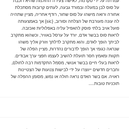
עמדתה על ידי סקרנות, לאישה צעירה החולמת שהיא רוכבת
על סוס לבן במעלה ובמורד גבעה, לעתים קרובות מסתכלת
אחורה ורואה מישהו על סוס שחור, רודף אחריה, מציין שתהיה
לה עונה מעורבת של הצלחה וסורוב, {sic} אך באמצעותה
פועל אויב בלתי פוסק להאפיל עליה באפלוליות ואכזבה.
לראות סוס בבשר אדם, יורד על ערסל באוויר, וכשהוא מתקרב
לביתך הופך לאדם, והוא מתקרב לדלתך וזורק אליך משהו
שנראה כגומי אך הופך לדבורים נהדרות, מציין הפלה של
תקוות ומאמץ חסר תועלת להשיב לעצמו חפצי ערך אבודים.
לראות בעלי חיים בבשר אנושי, מסמל התקדמות רבה לחולם,
וחברים חדשים ייווצרו על ידי לבישות צנועות של הצטיינות
ראויה. אם בשר האדם נראה חולה או נמש, מסומן ההפלה של
תוכניות טובות….