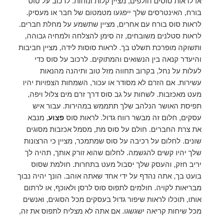
או לראות סוסים חולפים, מציין קלות ונוחות. לרכוב על סוס
בורח, האינטרסים שלך ייפגעו מטמטום של חבר או מעסיק.
לראות סוס בורח עם אחרים, מציין שתשמע על מחלת חברים.
לראות סטלנים משובחים, זה סימן להצלחה ולמחיה גבוהה,
ותשוקה מופרכת תשלט בך. לראות סוסות לידה, מציין חביבות
והיעדר קנאה בין הנשואים והמתוקים. לרכוב על סוס כדי
לעלות על נחל, בקרוב תחווה מזל טוב ותיהנה מהנאות
עשירות. אם הזרם לא מסודר או עכור, השמחות הצפויות יהיו
מעט מאכזבות. לשחות על גב סוס דרך זרם מים צלול ויפה,
תפיסת האושר הנלהב שלך תתממש במהירות. עבור איש
עסקים, חלום זה מבשר רווח גדול. לראות סוס
פצוע
, מנבא
את צרת החברים. חולם על סוס מת, מסמל אכזבות מסוגים
שונים. לחלום על רכיבה על סוס שמתמכר, מציין כי הרצונות
שלך יהיו קשים להגשמה. לחלום שהוא זורק אותך, תהיה לך
יריב חזק, והעסק שלך יסבול מעט בתחרות. חולמת שסוס
בועט בך, אתה נהדף על ידי אחד שאתה אוהב. הונך יהיה נבוך
מבריאות לקויה. חולמים לתפוס סוס לרסן ולאוכף, או לרתום
אותו, תוכלו לראות שיפור גדול בעסקים מכל הסוגים, ואנשים
מכל שיחות קריאה ישגשגו. אם אתה לא מצליח לתפוס את זה,