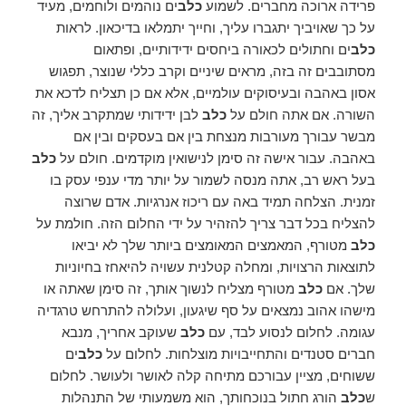
פרידה ארוכה מחברים. לשמוע
כלב
ים נוהמים ולוחמים, מעיד
על כך שאויביך יתגברו עליך, וחייך יתמלאו בדיכאון. לראות
כלב
ים וחתולים לכאורה ביחסים ידידותיים, ופתאום
מסתובבים זה בזה, מראים שיניים וקרב כללי שנוצר, תפגוש
אסון באהבה ובעיסוקים עולמיים, אלא אם כן תצליח לדכא את
השורה. אם אתה חולם על
כלב
לבן ידידותי שמתקרב אליך, זה
מבשר עבורך מעורבות מנצחת בין אם בעסקים ובין אם
באהבה. עבור אישה זה סימן לנישואין מוקדמים. חולם על
כלב
בעל ראש רב, אתה מנסה לשמור על יותר מדי ענפי עסק בו
זמנית. הצלחה תמיד באה עם ריכוז אנרגיות. אדם שרוצה
להצליח בכל דבר צריך להזהיר על ידי החלום הזה. חולמת על
כלב
מטורף, המאמצים המאומצים ביותר שלך לא יביאו
לתוצאות הרצויות, ומחלה קטלנית עשויה להיאחז בחיוניות
שלך. אם
כלב
מטורף מצליח לנשוך אותך, זה סימן שאתה או
מישהו אהוב נמצאים על סף שיגעון, ועלולה להתרחש טרגדיה
עגומה. לחלום לנסוע לבד, עם
כלב
שעוקב אחריך, מנבא
חברים סטנדים והתחייבויות מוצלחות. לחלום על
כלב
ים
ששוחים, מציין עבורכם מתיחה קלה לאושר ולעושר. לחלום
ש
כלב
הורג חתול בנוכחותך, הוא משמעותי של התנהלות