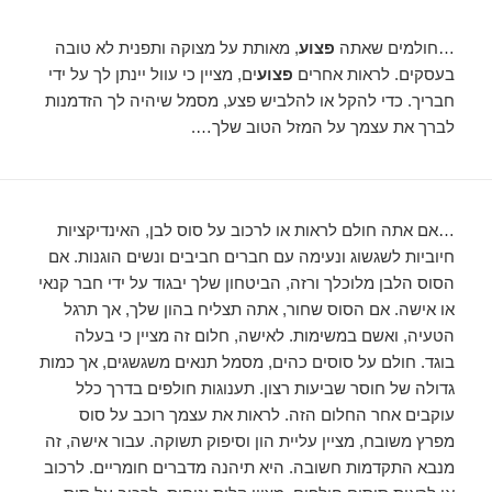
…חולמים שאתה
פצוע
, מאותת על מצוקה ותפנית לא טובה
בעסקים. לראות אחרים
פצוע
ים, מציין כי עוול יינתן לך על ידי
חבריך. כדי להקל או להלביש פצע, מסמל שיהיה לך הזדמנות
לברך את עצמך על המזל הטוב שלך….
…אם אתה חולם לראות או לרכוב על סוס לבן, האינדיקציות
חיוביות לשגשוג ונעימה עם חברים חביבים ונשים הוגנות. אם
הסוס הלבן מלוכלך ורזה, הביטחון שלך יבגוד על ידי חבר קנאי
או אישה. אם הסוס שחור, אתה תצליח בהון שלך, אך תרגל
הטעיה, ואשם במשימות. לאישה, חלום זה מציין כי בעלה
בוגד. חולם על סוסים כהים, מסמל תנאים משגשגים, אך כמות
גדולה של חוסר שביעות רצון. תענוגות חולפים בדרך כלל
עוקבים אחר החלום הזה. לראות את עצמך רוכב על סוס
מפרץ משובח, מציין עליית הון וסיפוק תשוקה. עבור אישה, זה
מנבא התקדמות חשובה. היא תיהנה מדברים חומריים. לרכוב