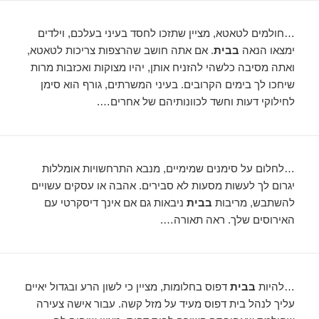
…חולמים לטאטא, מציין שתזכו לחסד בעיני בעלכם, וילדים
ימצאו הנאה
בבית
. אם אתה חושב שהרצפות צריכות לטאטא,
ואתה מסיבה כלשהי להזניח אותן, יהיו מצוקות ואכזבות מרות
שיחכו לך בימים הקרובים. בעיני המשרתים, גורף הוא סימן
לחילוקי דעות וחשד לכוונותיהם של אחרים….
…לחלום על סימנים שמימיים, מנבא התרחשויות אומללות
יגרום לך לעשות מסעות לא סבירים. אהבה או עסקים עשויים
להשתבש, מריבות
בבית
ניבאות גם אם אינך דיסקרטי עם
האירוסים שלך. ראה תאורה….
…להיות
בבית
דפוס בחלומות, מציין כי לשון הרע ובגדול יאיים
עליך לנהל בית דפוס מעיד על מזל קשה. עבור אישה צעירה