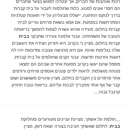
רכות ואוהבות של חברים, אך יצטרכו לפגוש בצער שחברים
הם חסרי אונים למנוע. כלות שחולמות לעבור על בית קברות
בדרך לטקס החתונה, יישללו מבעליהן על ידי תאונות קטלניות
המתרחשות במסעות. אם אמא נושאת פרחים טריים לבית
קברות בחלום, מעידה שהיא עשויה לצפות להמשך בריאותה
הטובה של משפחתה. עבור אלמנה צעירה שתבקר
בבית
קברות בחלום, מציין כי בקרוב היא תזרוק הצידה את העשבים
שלה בגלימות זוגיות. אם היא מרגישה עצובה ומדוכאת יהיו לה
דאגות וחרטות חדשות. עבור זקנים שחולמים על בית קברות,
מסמל שהם יעשו בקרוב מסעות אחרים שבהם הם ימצאו
מנוחה מושלמת. לראות ילדים קטנים אוספים פרחים ורודפים
אחר פרפרים בין הקברים בחלום, מציין שינויים משגשגים ושום
קבר של אף אחד מחבריך לבכות עליהם. בריאות טובה תחזיק
קרנבל גבוה….
…חולמת על אשתך, מציינת עניינים מעורערים ומחלוקת
בבית
. לחלום שאשתך חביבה בצורה יוצאת דופן, מציין