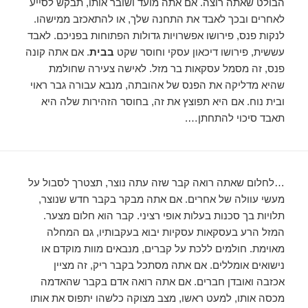
הבולט שאתה רוצה. אם אתה מועד ושובר אותו, תבקש לסייע
לאחרים ובכך לאבד את התחנה שלך, או להתאכזב ממישהו.
לנקות פנס, פירושו אפשרויות גדולות הפתוחות בפניכם. לאבד
עששית, פירושו דיכאון עסקי וחוסר שקט
בבית
. אם אתה קונה
פנס, זה מסמל עסקאות בר מזל. לאישה צעירה שחולמת
שהיא מדליקה את הפנס של אהובתה, מנבא עבורה גבר ראוי
ובית נוח. אם היא תפוצץ את זה, בחוסר הזהירות שלה היא
תאבד סיכוי להתחתן….
…לחלום שאתה רואה קבר שזה עתה נוצר, תצטרך לסבול על
מעשי עוולה של אחרים. אם אתה מבקר בקבר חדש שנוצר,
תלויות בך סכנות בעלות אופי רציני. קבר הוא חלום מצער.
המזל הרע בעסקאות עסקיות יבוא בעקבותיו, גם המחלה
מאוימת. חולמים ללכת על קברים, מנבאים מוות מוקדם או
נישואים אומללים. אם אתה מסתכל בקבר ריק, זה מציין
אכזבה ואובדן חברים. אם אתה רואה אדם בקבר שהאדמה
מכסה אותו, למעט ראשו, מצב מצוקה כלשהו יתפוס את אותו