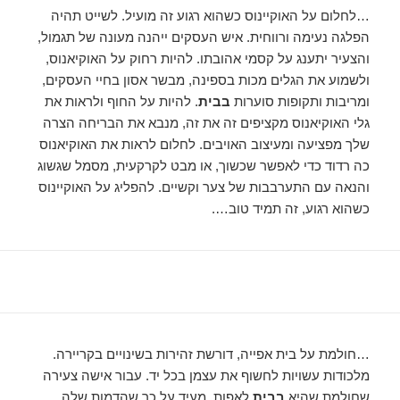
…לחלום על האוקיינוס ​​כשהוא רגוע זה מועיל. לשייט תהיה
הפלגה נעימה ורווחית. איש העסקים ייהנה מעונה של תגמול,
והצעיר יתענג על קסמי אהובתו. להיות רחוק על האוקיאנוס,
ולשמוע את הגלים מכות בספינה, מבשר אסון בחיי העסקים,
ומריבות ותקופות סוערות
בבית
. להיות על החוף ולראות את
גלי האוקיאנוס מקציפים זה את זה, מנבא את הבריחה הצרה
שלך מפציעה ומעיצוב האויבים. לחלום לראות את האוקיאנוס
כה רדוד כדי לאפשר שכשוך, או מבט לקרקעית, מסמל שגשוג
והנאה עם התערבבות של צער וקשיים. להפליג על האוקיינוס ​​
כשהוא רגוע, זה תמיד טוב….
…חולמת על בית אפייה, דורשת זהירות בשינויים בקריירה.
מלכודות עשויות לחשוף את עצמן בכל יד. עבור אישה צעירה
שחולמת שהיא
בבית
לאפות, מעיד על כך שהדמות שלה