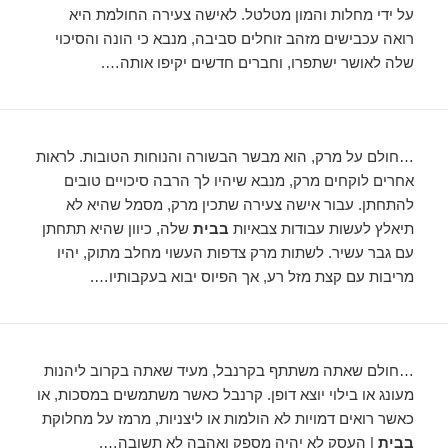
על ידי מחלות והמון מטלטל. לאישה צעירה החולמת היא
רואה עכבישים מזהב זוחלים סביבה, מנבא כי הונה והסיכוי
שלה לאושר ישתפרו, וחברים חדשים יקיפו אותה….
…חולם על מרק, הוא מבשר הבשורה והנוחות הטובות. לראות
אחרים לוקחים מרק, מנבא שיהיו לך הרבה סיכויים טובים
להתחתן. עבור אישה צעירה שתכין מרק, מסמל שהיא לא
תיאלץ לעשות עבודות צבאיות
בבית
שלה, כיוון שהיא תתחתן
עם גבר עשיר. לשתות מרק צדפות העשוי מחלב מתוק, יהיו
מריבות עם קצת מזל רע, אך הפיוס יבוא בעקבותיו….
…חולם שאתה משתתף בקרנבל, מעיד שאתה בקרוב ליהנות
מעונג או בילוי יוצא דופן. קרנבל כאשר משתמשים במסכות, או
כאשר רואים דמויות לא הולמות או ליצניות, מרמז על מחלוקת
בבית
| העסק לא יהיה מספק ואהבה לא תשובה….