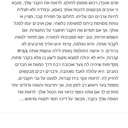
אדם ואובדן רכוש מסומן לחולם. לראות את הקבר שלך, מנבא
כי אויבים מבקשים להכות אותך באסון, ובמידה ולא תצליח
להיות ערניים הם יצליחו. לחלום על חפירת קבר, מציין אי
נוחות מסוימת ביחס למשימה כלשהי, שכן אויבים ינסו לסכל
אותך, אך אם תסיים את הקבר תתגבר על התנגדות. אם
השמש זורחת, טוב ייצא ממבוכות לכאורה. אם תחזור לגופה,
לקבור אותה, והיא נעלמה, צרות יגיעו אליך מרובעים לא
ברורים. כי אישה החולמת באותו לילה עוקפת אותה
בבית
קברות, והיא לא יכולה למצוא מקום לישון בו אלא בקבר פתוח,
מקדימות שיהיה לה צער ואכזבה רבה דרך המוות או חברים
כוזבים. היא עלולה לאבד מאהבה, ודברים רבים מבקשים
להזיק לה. לראות עקר בית קברות, למעט על גבי הקברים,
מסמל צער וייאוש רב לזמן מה, אך יתרונות והנאה גדולים יותר
מחכים לך אם אתה כופף כראוי את הנטל שלך. לראות את
הגופה שלך בקבר, מבשר על דיכוי חסר תקווה ומיואש….