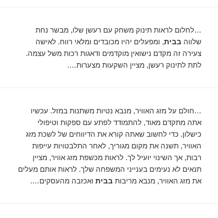
…לחלום לראות תינוק משחק עם רעשן שלו, מבשר נחת
שלווה
בבית
, ומפעלים יהיו מכובדים ומלאי רווח. לאישה
צעירה זה מקדם נישואין מוקדמים ודאגות רכות משל עצמה.
לתת לתינוק רעשן, מציין השקעות מצערות….
…חולם על מזג האוויר, מנבא נטיות משתנות במזל. עכשיו
אתה מתקדם מאוד, להתמודד לפתע עם ספקות וטיפולי
כישלון. כדי לחשוב שאתה קורא את הדיווחים של לשכת מזג
האוויר, תשנה את מקום מגוריך, לאחר התלבטויות עייפות
רבות, אך השינוי יועיל לך. לראות מכשפת מזג אוויר, מציין
תנאים לא נעימים בענייני המשפחה שלך. לראות אותם מעלים
את מזג האוויר, מנבא מריבות
בבית
ואכזבה מהעסקים….