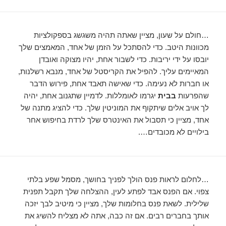
…חולם על שעון, מציין שאתה תהיה משגשג בספקולציות
מכוונות היטב. כדי להסתכל על הזמן של אחד, המאמצים שלך
יובסו על ידי יריבות. כדי לשבור אחת, יהיו מצוקה ואובדן
המאיימים עליך. להפיל את הקריסטל של אחד, מנבא רשלנות,
או חברות לא נעימה. כדי שאישה תאבד אחת, פירוש הדבר
שהפרעות
בבית
יגרמו לאומללות. לדמיין שתגנוב אחת, יהיה
לך אויב אלים שיתקוף את המוניטין שלך. כדי להציג מתנה של
אחד, מציין כי תסבול את האינטרס שלך לרדת בחיפוש אחר
בילויים לא מכובדים….
…לחלום לראות פנס הולך לפניך בחושך, מסמל שפע בלתי
צפוי. אם הפנס אבד לפתע לעין, ההצלחה שלך תקבל תפנית
שלילית. לשאת פנס בחלומות שלך, מציין כי מיטיב לבך יזכה
אותך בחברים רבים. אם זה כבה, אתה לא מצליח להשיג את