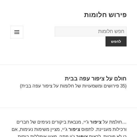
פירוש חלומות
מילון
החלומות
תפריטים
ווידג'טים
חולם על ציפור עפה בבית
(35 פירושים ומשמעויות של חלומות על ציפור עפה בבית)
…חולמת על
ציפור
ג’יי, מנבאת ביקורים נעימים של חברים
ורכילות מעניינת. לתפוס
ציפור
ג'יי, מציין משימות נעימות, אם
כי לא פוריות. לראות
ציפור
ג'יי מתה, מציין אומללות ביתית