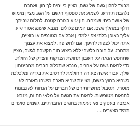
מבעד לחלון גשם של גשם, מציין כי יהיה לך הון, ואהבה
נלהבת תידרש. לשמוע את טפטוף הגשם על הגג, מציין מימוש
של אושר ביתי ושמחה. הון יגיע בצורה קטנה. לחלום שביתך
דולף במהלך גשם, אם המים צלולים, מנבא שעונג אסור יגיע
אליך באופן בלתי צפוי למדי | אבל אם מטונפים או בוציים,
אתה יכול לצפות להיפך, וגם לחשיפה. למצוא את עצמך
מתחרט על חובה כלשהי ללא ביצוע תוך הקשבה לגשם, מציין
שתחפש הנאה על חשבון תחושת הצדקות והצדק של הזולת.
כדי לראות גשם על אחרים, מנבא שתכלול חברים מהביטחון
שלך. עבור אישה צעירה החולמת להרטיב את בגדיה ומלכלכת
כשהיא בחוץ בגשם, מציינת שהיא תארח מישהו באורח לא
מוסרי, ותסבול מחשדותיהם של חברים על הנחות לא נבונות
להנאות מטופשות. לראות את הגשם על מלאי החווה, מנבא
אכזבה בעסקים ואי נעימות בחוגים החברתיים. גשמים סוערים
תמיד מצערים….