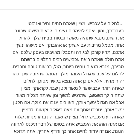
…לחלום על עכביש, מציין שאתה תהיה זהיר ואנרגטי
בעבודתך, והון ייאסף למימדים נעימים. לראות מישהו שבונה
את רשתו, מנבא שתהיה מאושר ובטוח
בבית
שלך. להרוג
אחד, מסמל מריבות עם אשתך או אהובתך. אם מישהו ינשך
אתכם, תהיו קורבן לבגידה ותסבלו מאויבים בעסק שלכם. אם
אתה חולם שאתה רואה עכבישים רבים התלויים ברשתם
סביבך, מנבא תנאים נוחים ביותר, מזל, בריאות טובה וחברים.
לחלום על עכביש גדול העומד מולך, מסמל שהגובה שלך להון
יהיה מהיר, אלא אם כן אתה נמצא בקשר מסוכן. לחלום
שאתה רואה עכביש גדול מאוד וקטן שבא לקראתך, מציין
שתהיה לך משגשג, ושתרגיש למשך זמן שאתה מצליח מאוד |
אבל אם הגדול ינשך אותך, האויבים יגנבו את מזלך. אם הקטן
ינשך אותך, יטרידו אותך עם מעט ריגולים וקנאות. לדמיין
שאתה רץ מעכביש גדול, מציין שתאבד הון בהזדמנויות קלות.
אם אתה הורג את העכביש אתה בסופו של דבר תיכנס לאחוזה
הוגנת. אם זה יחזור לחיים אחר כך ורודף אחריך, אתה תדוכא