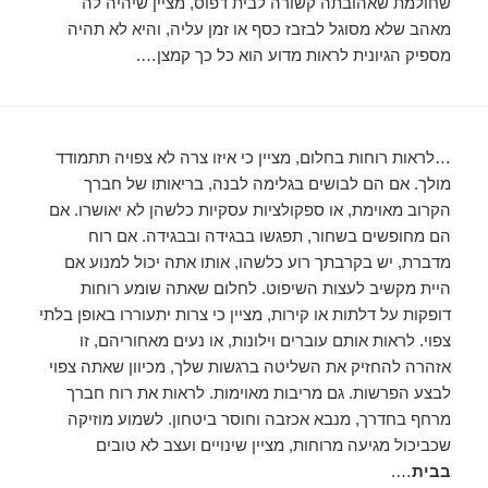
שחולמת שאהובתה קשורה לבית דפוס, מציין שיהיה לה
מאהב שלא מסוגל לבזבז כסף או זמן עליה, והיא לא תהיה
מספיק הגיונית לראות מדוע הוא כל כך קמצן….
…לראות רוחות בחלום, מציין כי איזו צרה לא צפויה תתמודד
מולך. אם הם לבושים בגלימה לבנה, בריאותו של חברך
הקרוב מאוימת, או ספקולציות עסקיות כלשהן לא יאושרו. אם
הם מחופשים בשחור, תפגשו בבגידה ובבגידה. אם רוח
מדברת, יש בקרבתך רוע כלשהו, ​​אותו אתה יכול למנוע אם
היית מקשיב לעצות השיפוט. לחלום שאתה שומע רוחות
דופקות על דלתות או קירות, מציין כי צרות יתעוררו באופן בלתי
צפוי. לראות אותם עוברים וילונות, או נעים מאחוריהם, זו
אזהרה להחזיק את השליטה ברגשות שלך, מכיוון שאתה צפוי
לבצע הפרשות. גם מריבות מאוימות. לראות את רוח חברך
מרחף בחדרך, מנבא אכזבה וחוסר ביטחון. לשמוע מוזיקה
שכביכול מגיעה מרוחות, מציין שינויים ועצב לא טובים
בבית
….