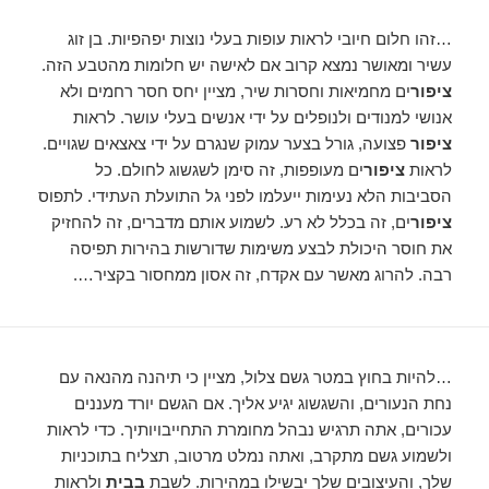
…זהו חלום חיובי לראות עופות בעלי נוצות יפהפיות. בן זוג
עשיר ומאושר נמצא קרוב אם לאישה יש חלומות מהטבע הזה.
ציפור
ים מחמיאות וחסרות שיר, מציין יחס חסר רחמים ולא
אנושי למנודים ולנופלים על ידי אנשים בעלי עושר. לראות
ציפור
פצועה, גורל בצער עמוק שנגרם על ידי צאצאים שגויים.
לראות
ציפור
ים מעופפות, זה סימן לשגשוג לחולם. כל
הסביבות הלא נעימות ייעלמו לפני גל התועלת העתידי. לתפוס
ציפור
ים, זה בכלל לא רע. לשמוע אותם מדברים, זה להחזיק
את חוסר היכולת לבצע משימות שדורשות בהירות תפיסה
רבה. להרוג מאשר עם אקדח, זה אסון ממחסור בקציר….
…להיות בחוץ במטר גשם צלול, מציין כי תיהנה מהנאה עם
נחת הנעורים, והשגשוג יגיע אליך. אם הגשם יורד מעננים
עכורים, אתה תרגיש נבהל מחומרת התחייבויותיך. כדי לראות
ולשמוע גשם מתקרב, ואתה נמלט מרטוב, תצליח בתוכניות
שלך, והעיצובים שלך יבשילו במהירות. לשבת
בבית
ולראות