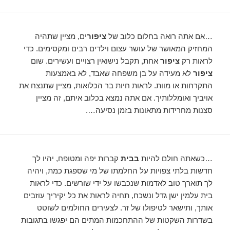
…אם אתה רואה בחלום כלוב של
ציפור
ים, מציין שתהיה
המחזיק המאושר של עושר עצום וילדים רבים ומקסימים. כדי
לראות רק
ציפור
אחת, תקבל נישואין רצויים ועשירים. שום
ציפור
לא מעידה על בן משפחה שאבד, לא באמצעות
התקרחות או מוות. לראות חיות בר הכלואות, מציין שתנצח את
אויביך ואומללותיך. אם אתה נמצא בכלוב איתם, זה מציין
סצנות מחרידות מתאונות בזמן נסיעה….
…כשאתה חולם להיות
בבית
קברות יפה ומטופח, יהיו לך
חדשות בלתי צפויות על החלמתו של מי שספגת כמת, ויהיה
לך תוארך טוב לאדמות שנכבשו על ידי שורשים. כדי לראות
בית עלמין ישן גדל ונשכח, תחיה לראות את כל יקיריך עוזבים
אותך, ותישאר לטיפולו של זר. לצעירים החולמים לשוטט
בשדרות השקטות של ההתחכמות המתים הם יפגשו בתגובות