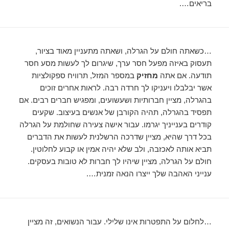
בריאים….
…כשאתה חולם על הגרלה, ושאתה מתעניין מאוד בציור,
תעסוק באיזה מפעל חסר ערך, שיגרום לך לעשות מסע חסר
תודעה. אם אתה
מחזיק
במספר המזל, תרוויח ספקולציות
אשר יבלבלו ויעניקו לך חרדה רבה. לראות אחרים זוכים
בהגרלה, מציין חברותיות ושעשועים, ומפגיש חברים רבים. אם
תפסיד בהגרלה, תהיה הקורבן של אנשים בעיצוב. שקעים
קודרים בענייניך יגרמו. עבור אישה צעירה שחולמת על הגרלה
בכל דרך שהיא, מציין שדרכה הרשלנית לעשות את הדברים
תביא אותה לאכזבה, ולב שלא יהיה אמין או קבוע לחלוטין.
חולם על הגרלה, מציין שיהיו לך חברות לא טובות בעסקים.
ענייני האהבה שלך ייצרו הנאה זמנית….
…לחלום על התפטרות אינו שלילי. עבור הנשואים, זה מציין