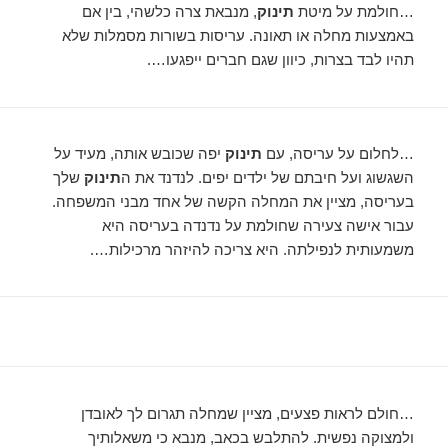
…חולמת על מיטת
תינוק
, מנבאת צרה כלשהי, בין אם
באמצעות מחלה או תאונה. עריסות בשורות מסמלות שלא
תהיו לבד בצרות, כיוון שגם חברים ייפגעו….
…לחלום על עריסה, עם
תינוק
יפה שכובש אותה, מעיד על
השגשוג ועל חיבתם של ילדים יפים. לנדנד את ה
תינוק
שלך
בעריסה, מציין את המחלה הקשה של אחד מבני המשפחה.
עבור אישה צעירה שחולמת על נדנדה בעריסה היא
משמעותית לנפילתה. היא צריכה להיזהר מרכילות….
…חולם לראות פצעים, מציין שמחלה תגרום לך לאובדן
ולמצוקה נפשית. להתלבש בכאב, מנבא כי משאלותיך