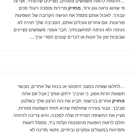
…חלומות לראות משמשים צומחים, מציינים שהעתיד, אף על
פי שהוא נראה גוון ורוד,
מחזיק
מרירות ומסכה רעולי פנים
עבורך. לאכול אותם מסמל את הגישה הקרובה של השפעות
פורענות. אם אחרים אוכלים אותם, הסביבה שלך תהיה לא
נעימה ולא נעימה למחשבותיך. חבר אומר: משמשים מציינים
שבזבזת זמן על זוטות או דברים קטנים חסרי ערך….
…לחלום שאתה במצב היפנוטי או בכוח של אחרים, מבשר
תוצאות הרות אסון, כי אויביך ירתקו אותך | אבל אם אתה
מחזיק
אחרים בכישוף, תביע את כוח הרצון שלך בשלטון
סביבך. עבור צעירה שחולמת שהיא תחת השפעות מוזרות,
מציין את החשיפה המיידית שלה לסכנה, והיא צריכה להיזהר.
חולם לראות הופעות מהפנטות וקלות ביד, מסמל דאגות
ותמיהות במעגלים עסקיים וביתיים, ותנאי מדינה לא