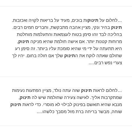
…לחלום על
תינוק
ות בוכים, מעיד על בריאות לקויה ואכזבות.
תינוק
בהיר ונקי, מציין אהבה מתבקשת, וחברים חמים רבים.
בהליכה לבד זהו סימן בטוח לעצמאות והתעלמות מוחלטת
מרוחות קטנות יותר. אם אישה חולמת שהיא מניקה
תינוק
,
היא תתעתה על ידי מי שהיא סומכת עליו ביותר. זה סימן רע
שחולם שאתה לוקח את ה
תינוק
שלך אם חולה בחום. יהיו לך
צערי נפש רבים….
…לחלום לראות
תינוק
שזה עתה נולד, מציין הפתעות נעימות
שמתקרבות אליך. לאישה צעירה שחולמת שיש לה
תינוק
,
מנבא שהיא תואשם בפינוק לבילוי לא מוסרי. כדי לראות
תינוק
שוחה, מבשר בריחה ברת מזל מסבך כלשהו….