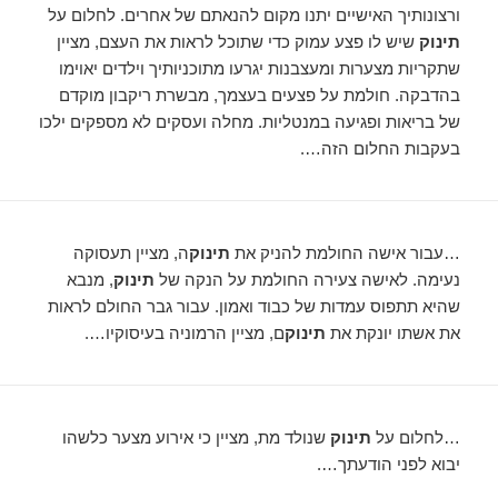
ורצונותיך האישיים יתנו מקום להנאתם של אחרים. לחלום על
תינוק
שיש לו פצע עמוק כדי שתוכל לראות את העצם, מציין
שתקריות מצערות ומעצבנות יגרעו מתוכניותיך וילדים יאוימו
בהדבקה. חולמת על פצעים בעצמך, מבשרת ריקבון מוקדם
של בריאות ופגיעה במנטליות. מחלה ועסקים לא מספקים ילכו
בעקבות החלום הזה….
…עבור אישה החולמת להניק את
תינוק
ה, מציין תעסוקה
נעימה. לאישה צעירה החולמת על הנקה של
תינוק
, מנבא
שהיא תתפוס עמדות של כבוד ואמון. עבור גבר החולם לראות
את אשתו יונקת את
תינוק
ם, מציין הרמוניה בעיסוקיו….
…לחלום על
תינוק
שנולד מת, מציין כי אירוע מצער כלשהו
יבוא לפני הודעתך….