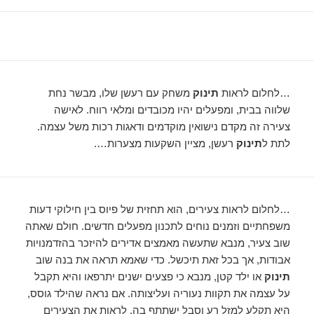
…לחלום לראות
תינוק
משחק עם רעשן שלו, מבשר נחת
שלווה בבית, ומפעלים יהיו מכובדים ומלאי רווח. לאישה
צעירה זה מקדם נישואין מוקדמים ודאגות רכות משל עצמה.
לתת ל
תינוק
רעשן, מציין השקעות מצערות….
…לחלום לראות צעירים, הוא תחזית של פיוס בין חילוקי דעות
משפחתיים וזמנים נוחים לתכנון מפעלים חדשים. חולם שאתה
שוב צעיר, מנבא שתעשה מאמצים אדירים להיזכר בהזדמנויות
אבודות, אך בכל זאת תיכשל. כדי שאמא תראה את בנה שוב
תינוק
או ילד קטן, מנבא כי פצעים ישנים יתרפאו והיא תקבל
על עצמה את תקוות נעוריה ועליצותה. אם נראה שהילד גוסס,
היא תקלע למזל רע וסבל ישתתף בה. לראות את הצעירים