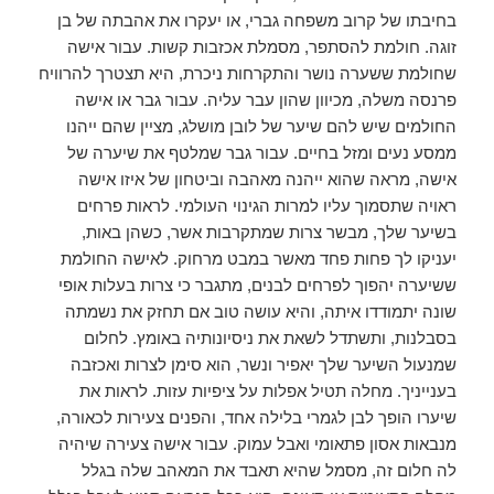
בחיבתו של קרוב משפחה גברי, או יעקרו את אהבתה של בן
זוגה. חולמת להסתפר, מסמלת אכזבות קשות. עבור אישה
שחולמת ששערה נושר והתקרחות ניכרת, היא תצטרך להרוויח
פרנסה משלה, מכיוון שהון עבר עליה. עבור גבר או אישה
החולמים שיש להם שיער של לובן מושלג, מציין שהם ייהנו
ממסע נעים ומזל בחיים. עבור גבר שמלטף את שיערה של
אישה, מראה שהוא ייהנה מאהבה וביטחון של איזו אישה
ראויה שתסמוך עליו למרות הגינוי העולמי. לראות פרחים
בשיער שלך, מבשר צרות שמתקרבות אשר, כשהן באות,
יעניקו לך פחות פחד מאשר במבט מרחוק. לאישה החולמת
ששיערה יהפוך לפרחים לבנים, מתגבר כי צרות בעלות אופי
שונה יתמודדו איתה, והיא עושה טוב אם תחזק את נשמתה
בסבלנות, ותשתדל לשאת את ניסיונותיה באומץ. לחלום
שמנעול השיער שלך יאפיר ונשר, הוא סימן לצרות ואכזבה
בענייניך. מחלה תטיל אפלות על ציפיות עזות. לראות את
שיערו הופך לבן לגמרי בלילה אחד, והפנים צעירות לכאורה,
מנבאות אסון פתאומי ואבל עמוק. עבור אישה צעירה שיהיה
לה חלום זה, מסמל שהיא תאבד את המאהב שלה בגלל