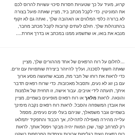
קרוע, מעיד על כך שטעויות חסרות סיכוי עשויות להרוס לכם
את המוניטין. כדי לקבל מכתב ביד, מציין שאתה פועל בצורה
לא ברורה כלפי המלווים או האהובה שלך , ואתה גם לא זקוף
בהתנהלות שלך. חולם לעתים קרובות לקבל מכתב מחבר,
מנבא את בואו, או שתשמע ממנו במכתב או בדרך אחרת….
…לחלום על רוח הרפאים של אחד מההורים שלך, מציין
שאתה חשוף לסכנה, ועליך להיזהר ביצירת שותפויות עם זרים.
כדי לראות את רוחו של חבר מת, מנבא שתעשה מסע ארוך
עם בן זוג לא נעים, ותסבול מאכזבות. כדי שרוח רפאים תדבר
איתך, תועתה לידי אויבים. עבור אישה, זו תחזית של אלמנות
והונאה. לראות
מלאך
או רוח רפאים מופיעים בשמיים, מציין
את אובדן המשפחה והסבל. לראות רוח רפאים נקבה מימינך
בשמיים וגבר משמאלך, שניהם בעלי פנים נעימים, מסמל
עלייה מהירה מאפילה לתהילה, אך הכבוד והתפקיד יתמלאו
רק למרחב קצר, שכן המוות יהיה מבקר ויפסל אותך. לראות
רוח רפאים נשית בגלימות ארוכות ונצמדות המרחפות בשקט