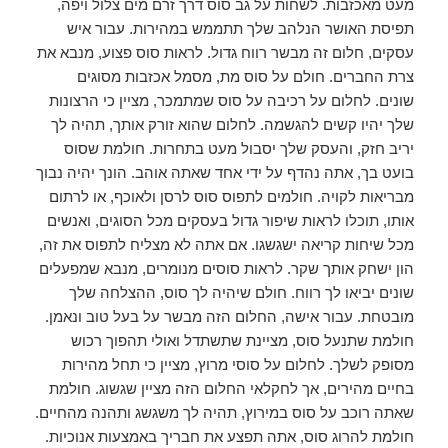
מעט מאכזבות. לשחות על גב סוס דרך זרם מים צלול ויפה,
תפיסת האושר הנלהב שלך תתממש במהירות. עבור איש
עסקים, חלום זה מבשר רווח גדול. לראות סוס פצוע, מנבא את
צרת החברים. חולם על סוס מת, מסמל אכזבות מסוגים
שונים. לחלום על רכיבה על סוס שמתמכר, מציין כי הרצונות
שלך יהיו קשים להגשמה. לחלום שהוא זורק אותך, תהיה לך
יריב חזק, והעסק שלך יסבול מעט בתחרות. חולמת שסוס
בועט בך, אתה נהדף על ידי אחד שאתה אוהב. הונך יהיה נבוך
מבריאות לקויה. חולמים לתפוס סוס לרסן ולאוכף, או לרתום
אותו, תוכלו לראות שיפור גדול בעסקים מכל הסוגים, ואנשים
מכל שיחות קריאה ישגשגו. אם אתה לא מצליח לתפוס את זה,
הון ישחק אותך שקר. לראות סוסים מנומרים, מנבא שמפעלים
שונים יביאו לך רווח. חולם שיהיה לך סוס, ההצלחה שלך
מובטחת. עבור אישה, החלום הזה מבשר על בעל טוב ונאמן.
חולמת שתנעל סוס, מציינת שתשתדל ואולי תהפוך רכוש
מסופק לשלך. לחלום על סוסי מרוץ, מציין כי תחל מהירות
בחיים מהירים, אך לחקלאי החלום הזה מציין שגשוג. חולמת
שאתה רוכב על סוס במירוץ, תהיה לך משגשג ותהנה מהחיים.
חולמת להרוג סוס, אתה תפצע את חבריך באמצעות אנוכיות.