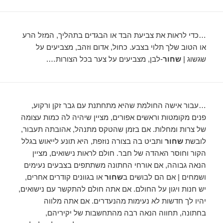
…כדי לראות את צביעת הבד או הבגדים בתהליך, המזל הרע
או הטוב שלך תלוי בצבע. כחול, אדום וזהב, מצביעים על
שגשוג |
שחור
-לבן, מצביעים על צער בכל הצורות….
…עבור אישה החולמת שהיא מתחתנת עם גבר זקן ורקוע,
פנים מקומטות וראשים אפורים, מציין שיהיה לה כמות עצומה
של צרות ומחלות. אם בזמן שהטקס מתנהל, אהובתה תעבור,
לובשת
שחור
ותביט בה בצורה נוזפת, היא תונע לייאוש בגלל
הקור וחוסר האהדה של חבר. חולם לראות נישואים, מציין
הנאה גבוהה, אם אורחי החתונה משתתפים בצבעים נעימים
ושמחים | אם הם לבושים ב
שחור
או בגוונים קודרים אחרים,
יש חנות ויגון על החולם. אם אתה חולם להתקשר עם נישואים,
יהיו לך חדשות לא נעימות מהנעדרים. אם אתה מלווה
בחתונה, תחווה הנאה רבה מהתחשבות של יקיריהם,