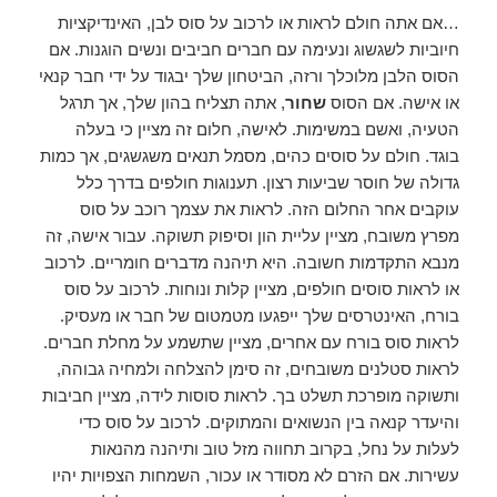
…אם אתה חולם לראות או לרכוב על סוס לבן, האינדיקציות
חיוביות לשגשוג ונעימה עם חברים חביבים ונשים הוגנות. אם
הסוס הלבן מלוכלך ורזה, הביטחון שלך יבגוד על ידי חבר קנאי
או אישה. אם הסוס
שחור
, אתה תצליח בהון שלך, אך תרגל
הטעיה, ואשם במשימות. לאישה, חלום זה מציין כי בעלה
בוגד. חולם על סוסים כהים, מסמל תנאים משגשגים, אך כמות
גדולה של חוסר שביעות רצון. תענוגות חולפים בדרך כלל
עוקבים אחר החלום הזה. לראות את עצמך רוכב על סוס
מפרץ משובח, מציין עליית הון וסיפוק תשוקה. עבור אישה, זה
מנבא התקדמות חשובה. היא תיהנה מדברים חומריים. לרכוב
או לראות סוסים חולפים, מציין קלות ונוחות. לרכוב על סוס
בורח, האינטרסים שלך ייפגעו מטמטום של חבר או מעסיק.
לראות סוס בורח עם אחרים, מציין שתשמע על מחלת חברים.
לראות סטלנים משובחים, זה סימן להצלחה ולמחיה גבוהה,
ותשוקה מופרכת תשלט בך. לראות סוסות לידה, מציין חביבות
והיעדר קנאה בין הנשואים והמתוקים. לרכוב על סוס כדי
לעלות על נחל, בקרוב תחווה מזל טוב ותיהנה מהנאות
עשירות. אם הזרם לא מסודר או עכור, השמחות הצפויות יהיו