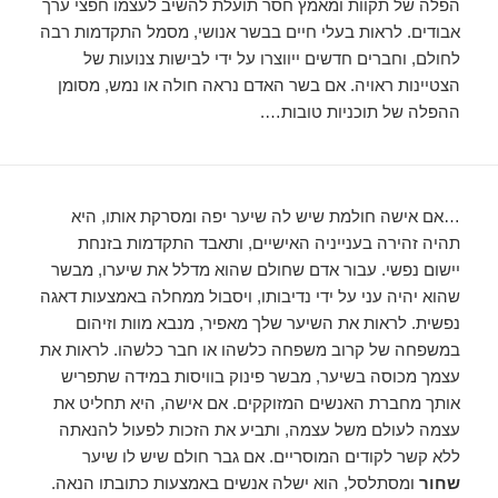
הפלה של תקוות ומאמץ חסר תועלת להשיב לעצמו חפצי ערך
אבודים. לראות בעלי חיים בבשר אנושי, מסמל התקדמות רבה
לחולם, וחברים חדשים ייווצרו על ידי לבישות צנועות של
הצטיינות ראויה. אם בשר האדם נראה חולה או נמש, מסומן
ההפלה של תוכניות טובות….
…אם אישה חולמת שיש לה שיער יפה ומסרקת אותו, היא
תהיה זהירה בענייניה האישיים, ותאבד התקדמות בזנחת
יישום נפשי. עבור אדם שחולם שהוא מדלל את שיערו, מבשר
שהוא יהיה עני על ידי נדיבותו, ויסבול ממחלה באמצעות דאגה
נפשית. לראות את השיער שלך מאפיר, מנבא מוות וזיהום
במשפחה של קרוב משפחה כלשהו או חבר כלשהו. לראות את
עצמך מכוסה בשיער, מבשר פינוק בוויסות במידה שתפריש
אותך מחברת האנשים המזוקקים. אם אישה, היא תחליט את
עצמה לעולם משל עצמה, ותביע את הזכות לפעול להנאתה
ללא קשר לקודים המוסריים. אם גבר חולם שיש לו שיער
שחור
ומסתלסל, הוא ישלה אנשים באמצעות כתובתו הנאה.