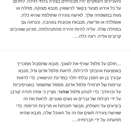
והעניינים העסקיים יהיו מבטיחים בצורה בלתי רגילה. לחלום
על כל אירוע מצער בקשר לנישואין, מנבא מצוקה, מחלה או
מוות במשפחה שלך. לאישה צעירה שחולמת שהיא כלה,
ואומללה או אדישה, מנבאת אכזבות באהבה, וכנראה גם
במחלה שלה. עליה להיות זהירה מהתנהלותה, מכיוון שאויבים
קרובים אליה. ראה כלה….
…חולם על פלפל שורף את לשונך, מנבא שתסבול ממכריך
באמצעות אהבתך לרכילות. לראות פלפל אדום גדל, מנבא
עבורך בן זוג חסכן ובלתי תלוי במדינת הנישואין. כדי לראות
ערימות של תרמילי פלפל אדום, מסמל שתשמור באגרסיביות
על זכויותיך. כדי לטחון פלפל
שחור
, מציין כי אתה תהיה קורבן
על ידי חבלות של גברים או נשים גאוניים. לראות את זה
ביציעים על השולחן, מבשר תוכחות או מריבות חריפות. כדי
שאישה צעירה תשים את זה על האוכל שלה, מנבא שהיא
תתעתה על ידי חברותיה….