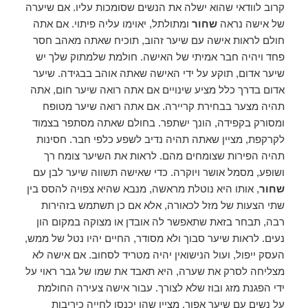
קרוב לוודאי שהוא ישלה את הנשים שסומכות עליו. אם שיערה
של אישה נראה
שחור
ומתולתל, יאוימו עליה פיתוי. אם אתה
חולם לראות אישה עם שיער זהוב, תוכיח שאתה מאהב חסר
פחד ויהיה חבר אמיתי של האישה. חולמת שלמתוק שלך יש
שיער אדום, תוקע על ידי האישה שאתה אוהב בבגידה. שיער
אדום בדרך כלל מציע שינויים אם אתה רואה שיער חום, אתה
תהיה מצער בבחירת קריירה. אם אתה רואה שיער מטופח
ומסורק בקפידה, הונך ישתפר. בחולם שאתה מסתפר בצמוד
לקרקפת, מציין שאתה תהיה נדיב לשפע כלפי חבר. חסינות
תהיה הפירות שצומחים מהם. לראות את השיער צומח רך
ושופע, מסמל אושר ויוקרה. כדי שאישה תשווה שיער לבן עם
שחור
, אותו היא נוטלת מראשה, מנבא שהיא צפויה להסס בין
שתי הצעות של מזל לכאורה, אלא אם כן תשתמש בזהירות
רבה, תבחר בזאת שתאפשר לה אובדן או מצוקה במקום הון
נעים. לראות שיער סבוך ולא מסודר, החיים יהיו נטל של ממש,
העסק ייפול, ועול הנישואין יהיה מטריד לסחוב. אם אישה לא
מצליחה לסרק את שערה, היא תאבד את שמו של גבר ראוי על
ידי הפגנת מזג ובוז שלא לצורך. עבור אישה צעירה החולמת
על נשים עם שיער אפור, מציין שהן יכנסו לחייה כיריבות