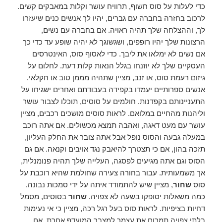
כדי לעלות על סוס חשוף, תרוויח עושר וקלות במאבקים קשים.
לרכוב בחזרה בחברה עם גברים, יהיו לך אנשים כנים שיעזרו
לך, וההצלחה שלך תהיה ראויה. אם בחברה עם נשים,
הרצונות שלך יהיו רופפים, ושגשוגך לא יהיה שופע עד כדי כך
אם נשים לא ימלאו את ליבך. כדי לאסוף סוס, האינטרסים
העסקיים שלך לא יוזנחו בגלל הנאות קלות דעת. לחלום על
גיזום רעמת סוס, או זנב, מציין שתהיה מממן טוב או חקלאי.
אנשים ספרותיים יעמדו בקפידה בעבודתם ואחרים ישגיחו על
התעניינותם בקפדנות. חולמים על סוסים, תוכלו לצבור עושר
וליהנות מהחיים במלואם. לראות סוסים מושכים רכבים, מציין
עושר עם מעט דאגה, ואהבה תמצא מכשולים. אם אתה רוכב
במעלה גבעה והסוס נופל אבל אתה צובר את החלק העליון,
תזכה בהון, אם כי תצטרך להיאבק נגד אויבים וקנאה. אם גם
הסוס וגם אתה מגיעים לפסגה, העלייה שלך תהיה פנומנלית,
אך משמעותית. עבור בחורה צעירה שחולמת שהיא רוכבת על
סוס
שחור
, מציין שיש להתמודד איתה על ידי סמכות נבונה.
כמה משאלות יסופקו בשעה לא צפויה.
שחור
בסוסים, מסמל
דחיות בציפיות. לראות סוס בעל רגל רכה, מציין כי אי נעימות
בלתי צפויה תמרום את עצמך למצבך המועדף אחרת. אם