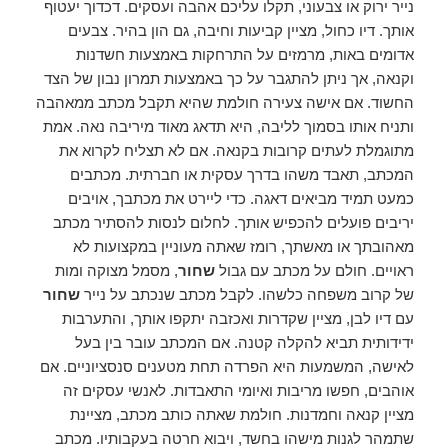
נייר ירוק או צבעוני, תקלו עליכם אהבה ועסקים. דכדוך יעטוף
אותך. דיו כחול, מציין קביעות וחיבה, גם הון בהיר. צבעים
אדומים באות, מרמזים על התרחקות באמצעות חשדנות
וקנאה, אך ניתן להתגבר על כך באמצעות תמרון נבון של הצד
החשוד. אם אישה צעירה חולמת שהיא תקבל מכתב ממאהבה
ותניח אותו בסמוך לליבה, היא תדאג מאוד מיריבה נאה. אמת
מתוגמלת לעתים קרובות בקנאה. אם לא תצליח לקרוא את
המכתב, תאבד משהו בדרך עסקית או חברתית. מכתבים
כמעט תמיד מביאים דאגה. כדי ליירט את מכתבך, אויבים
יריבים פועלים להכפיש אותך. לחלום לנסות להסתיר מכתב
מאהובתך או מאשתך, רומז שאתה מעוניין במקצועות לא
ראויים. חולם על מכתב עם גבול
שחור
, מסמל מצוקה ומות
של קרוב משפחה כלשהו. לקבל מכתב שנכתב על נייר
שחור
עם דיו לבן, מציין שקדרות ואכזבה יתקפו אותך, והתערבות
ידידותית תביא להקלה קטנה. אם המכתב עובר בין בעל
לאישה, המשמעות היא הפרדה תחת מטענים סנסציוניים. אם
אוהבים, חפשו מריבות ואיומי התאבדות. לאנשי עסקים זה
מציין קנאה וחמדנות. חולמת שאתה כותב מכתב, מציינת
שתמהר לגנות מישהו בחשד, ויבוא חרטה בעקבותיו. מכתב