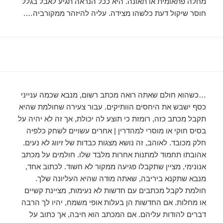
מחלה פתאומית או תאונה. היא ככל הנראה תגיע לאבל בגלל
חוסר שיקול דעת כלשהו מצידה. עליה להיזהר ממקורביה….
…כשהוא חולם שאתה רואה מכתב רשום, מנבא שכמה ענייני
כסף ישבש את היחסים הוותיקים. עבור צעירה שחולמת שהיא
תקבל מכתב כזה, רומזת כי תוצע לה יכולת, אך זה לא יהיה על
בסיס חוקי או מוסרי למהדרין | אחרים עשויים לשחק כלפיה
חלק מכובד. לאוהב, זה נושא מצגות כבדות של זיווג לא נעים.
אהובתו תחמוד למתנות אחרות מלבד שלו. חולמים על מכתב
אנונימי, מציין שתקבלו פגיעה ממקור לא חשוד. לכתוב אחד,
מנבא שתקנא ביריבה, שאתה מודה שהיא העליונה שלך.
חולמת לקבל מכתבים עם חדשות לא נעימות, מציינת קשיים
או מחלות. אם החדשות הן בעלות אופי משמח, יהיו לך הרבה
דברים להודות עליהם. אם המכתב הוא חיבה, אך כתוב על