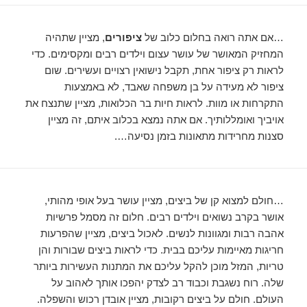
…אם אתה רואה בחלום כלוב של
ציפורים
, מציין שתהיה
המחזיק המאושר של עושר עצום וילדים רבים ומקסימים. כדי
לראות רק ציפור אחת, תקבל נישואין רצויים ועשירים. שום
ציפור לא מעידה על בן משפחה שאבד, לא באמצעות
התקרחות או מוות. לראות חיות בר הכלואות, מציין שתנצח את
אויביך ואומללותיך. אם אתה נמצא בכלוב איתם, זה מציין
סצנות מחרידות מתאונות בזמן נסיעה….
…חולם למצוא קן של ביצים, מציין עושר בעל אופי מהותי,
אושר בקרב נשואים וילדים רבים. חלום זה מסמל פרשיות
אהבה רבות ומגוונות לנשים. לאכול ביצים, מציין שהפרעות
חריגות מאיימות עליכם בבית. כדי לראות ביצים שבורות והן
טריות, המזל מוכן להקל עליכם את המתנות העשירות ביותר
שלה. רוח נשגבת וכבוד רב לצדק יהפכו אותך לאהוב על
העולם. חולם על ביצים רקובות, מציין אובדן רכוש והשפלה.