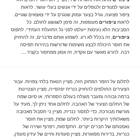
אנושי למנודים ולנופלים על ידי אנשים בעלי עושר. לראות
ציפור פצועה, גורל בצער עמוק שנגרם על ידי צאצאים שגויים.
לראות
ציפורים
מעופפות, זה סימן לשגשוג לחולם. כל
הסביבות הלא נעימות ייעלמו לפני גל התועלת העתידי. לתפוס
ציפורים
, זה בכלל לא רע. לשמוע אותם מדברים, זה להחזיק
את חוסר היכולת לבצע משימות שדורשות בהירות תפיסה
רבה. להרוג מאשר עם אקדח, זה אסון ממחסור בקציר….
לחלום על הזמר המתוק הזה, מציין הנאות בלתי צפויות. עבור
הצעירים החולמים להחזיק כנרית יפהפייה, מציין הצטיינות
ברמה גבוהה ומעבר מוצלח בעולם הספרותי, או סיום שמח
של החלום הצעיר של האהבה. לחלום אחד ניתן לך, מעיד על
מורשת מבורכת. כדי למסור כנרית, מציין כי תסבול מאכזבה
משאלותיך היקרות ביותר. לחלום שמת, מציין את חוסר
נאמנותם של חברים יקרים. התקדמות, רפרוף ושירה של
כנריות, בדירות מפוארות, מציין סעודות וחיים של עידון מעודן,