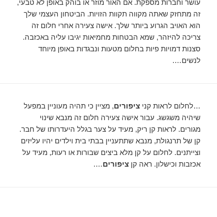
עושר וחברות מספקת. אם האור מוזר או בוהק באופן לא טבעי,
זה מתחזק שאתה מקווה תקוות הזויות. הביטחון העצמי שלך
הוא האויב הגרוע ביותר שלך. אישה צעירה אחרי חלום זה
צריכה להיזהר, שמא הבטחות מחמיאות יגיבו עליה באכזבה.
סצנות דמויות פיות בחלום מטעות ונבגדות באופן מיוחד
לנשים….
…לחלום לראות קני
ציפורים
, מציין כי תהיה מעוניין במפעל
שיהיה משגשג. עבור אישה צעירה חלום זה מנבא שינוי
מגורים. לראות קן ריק, מעיד על צער בגלל היעדרותו של חבר.
קן של תרנגולת, מנבא שתתעניין בבתי בית וילדים יהיו עליזים
וצייתנים. לחלום על קן מלא ביצים שבורות או רעות, מעיד על
אכזבות וכישלון. ראה קן
ציפורים
….