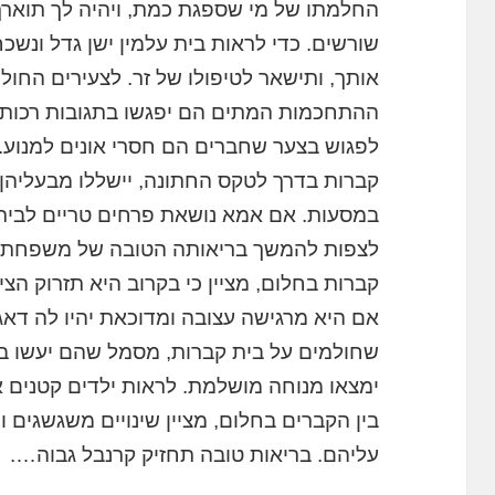
החלמתו של מי שספגת כמת, ויהיה לך תוארך
שורשים. כדי לראות בית עלמין ישן גדל ונשכח
אותך, ותישאר לטיפולו של זר. לצעירים הח
ההתחכמות המתים הם יפגשו בתגובות רכות ו
לפגוש בצער שחברים הם חסרי אונים למנוע.
קברות בדרך לטקס החתונה, יישללו מבעליהן 
במסעות. אם אמא נושאת פרחים טריים לבית
לצפות להמשך בריאותה הטובה של משפחתה
קברות בחלום, מציין כי בקרוב היא תזרוק הצ
אם היא מרגישה עצובה ומדוכאת יהיו לה דאג
שחולמים על בית קברות, מסמל שהם יעשו 
ימצאו מנוחה מושלמת. לראות ילדים קטנים 
בין הקברים בחלום, מציין שינויים משגשגים
עליהם. בריאות טובה תחזיק קרנבל גבוה….