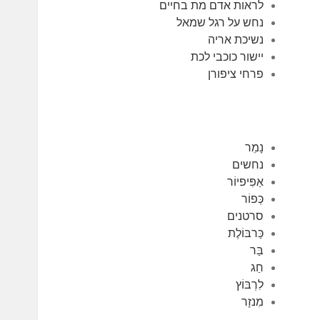
לראות אדם מת בחיים
נחש על רגל שמאל
נשיכת אריה
יישור כוכבי לכת
פרחי ציפורן
נָמֵר
נחשים
אַפִּיפיוֹר
כְּפוֹר
סרטנים
כַּרבּוֹלֶת
בַּר
חַג
לִרְבּוֹץ
מִנזָר