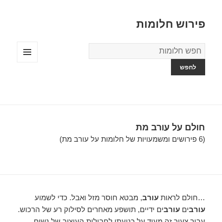
פירוש חלומות
מילון
החלומות
תפריטים
ווידג'טים
חולם על עורב מת
(6 פירושים ומשמעויות של חלומות על עורב מת)
…חולם לראות
עורב
, מבטא חוסר מזל ואבל. כדי לשמוע
עורב
ים
עורב
ים ידיים, תושפע מאחרים לסילוק רע של הרכוש.
עבור צעיר זה מעיד על כניעתו לחבולות העיצוב של נשים.