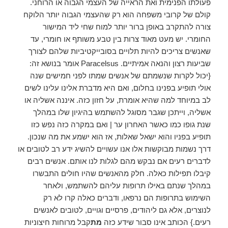
פעולתו הפנימית ואת הראייה של העצמי הגבוה או הרוחני.
קולם של קרובי משפחה הוא רק שהעצמי הגבוה יותר הלוקח
צורה להתקרב באופן ברור יותר למוח שחי ליד המישור
החומרי. יש מעט מאוד צרות בין טבע משותף או חומרי, עד
שאנשים צריכים להיות תלויים בסובייקטיביות שלהם לצורך
שביעות רצון והנאה אמיתיים. Paracelsus אומר בנושא זה:
{יכול לקרות שנשמתם של אנשים שמתו לפני חמישים שנה
אולי תופיע בפנינו בחלום, ואם היא מדברת אלינו עלינו לשים
לב במיוחד למה שהיא אומרת, על חזון כזה. איננה אשליה או
אשליה, וייתכן שגבר מסוגל להשתמש בהיגיון שלו במהלך
שנת גופו כמו כאשר האחרון ער | ואם במקרה כזה נפש כזו
תופיע בפניו והוא ישאל שאלות, אז הוא ישמע את מה שנכון.
דרך נשמות מבוקשות אלו אנו עשויים להשיג ידע רב לטובים או
לדברים רעים אם נבקש מהם לגלות לנו אותם. אנשים רבים
קיבלו תפילות כאלה. חלק מהאנשים שהיו חולים התבשרו
במהלך שנתם באילו תרופות עליהם להשתמש, ולאחר
השימוש בתרופות הם נרפאו, ודברים כאלה קרו לא רק
לנוצרים, אלא גם ליהודים, פרסיים וגויים, לטובים לאנשים
רעים.} הכותב אינו סבור שידע כזה
מת
קבל מרוחות חיצוניות