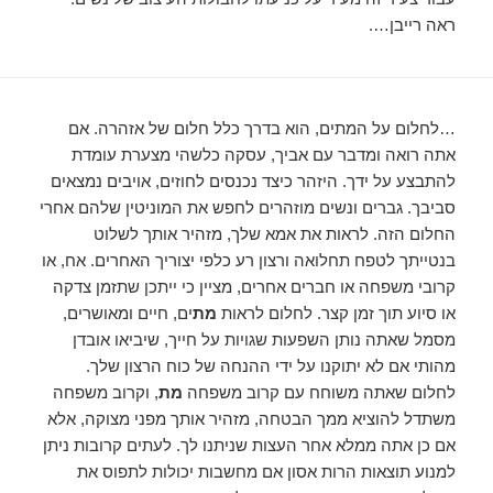
ראה רייבן….
…לחלום על המתים, הוא בדרך כלל חלום של אזהרה. אם
אתה רואה ומדבר עם אביך, עסקה כלשהי מצערת עומדת
להתבצע על ידך. היזהר כיצד נכנסים לחוזים, אויבים נמצאים
סביבך. גברים ונשים מוזהרים לחפש את המוניטין שלהם אחרי
החלום הזה. לראות את אמא שלך, מזהיר אותך לשלוט
בנטייתך לטפח תחלואה ורצון רע כלפי יצוריך האחרים. אח, או
קרובי משפחה או חברים אחרים, מציין כי ייתכן שתזמן צדקה
או סיוע תוך זמן קצר. לחלום לראות
מת
ים, חיים ומאושרים,
מסמל שאתה נותן השפעות שגויות על חייך, שיביאו אובדן
מהותי אם לא יתוקנו על ידי ההנחה של כוח הרצון שלך.
לחלום שאתה משוחח עם קרוב משפחה
מת
, וקרוב משפחה
משתדל להוציא ממך הבטחה, מזהיר אותך מפני מצוקה, אלא
אם כן אתה ממלא אחר העצות שניתנו לך. לעתים קרובות ניתן
למנוע תוצאות הרות אסון אם מחשבות יכולות לתפוס את